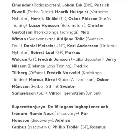
Elmander
(Radiosporten),
Johan Esk
(DN),
Patrick
Ekwall
(FotbollDirekt),
Henrik Hultqvist
(Värnamo
Nyheter),
Henrik Skiöld
(TT),
Oskar Pålsson
(Borås
Tidning),
Lasse Hansson
(Barometern),
Christer
Gustafson
(Norrköpings Tidningar),
Max
Wiman
(Sydsvenskan),
Aldijana Talic
(Svenska
Fans),
Daniel Meisels
(UNT),
Karl Andersson
(Hallands
Nyheter),
Robert Laul
(GP),
Markus
Wulcan
(GT),
Fredrik Jonsson
(Hallandsposten),
Jerry
Nilsson
(Blekinge Läns Tidning),
Fredrik
Tillberg
(Offside),
Fredrik Narvelid
(Karlskoga
Tidning),
Marcus Birro
(Studio Allsvenskan),
Oskar
Månsson
(Fotboll Sthlm),
Svante
Samuelsson
(SEF),
Viktor Tjernström
(Unibet).
Superettanjuryn
:
De 16 lagens lagkaptener och
tränare
,
Ramin Nouri
( discovery+),
Pär
Hansson
(discovery+),
Adelisa
Grabus
(discovery+),
Phillip Trollér
(GP),
Rasmus