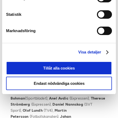
Månadens spelare:
April: Julius Lindberg, GAIS
Maj: Lucas Hedlund, Utsiktens BK
Statistik
Juli: Anton Fagerström, Västerås SK
Marknadsföring
Månadens tränare:
April: Magnus Powell, Östersunds FK
Maj: Bosko Orovic, Utsiktens BK
Juli: Kalle Karlsson, Västerås SK
Visa detaljer
Allsvenska juryn
:
De 16 lagens tränare och
Tillåt alla cookies
lagkaptener
,
Emelie Zaar Ölander
(discovery+),
Niklas
Jarelind
(discovery+),
Nordin
Gerzic
(discovery+),
Anders
Endast nödvändiga cookies
Andersson
(discovery+),
Daniel
Kristoffersson
(Sportbladet),
Per
Bohman
(Sportbladet),
Anel Avdic
(Expressen),
Therese
Strömberg
(Expressen),
Daniel Nannskog
(SVT
Sport),
Olof Lundh
(TV4),
Martin
Petersson
(Fotbollskanalen),
Johan