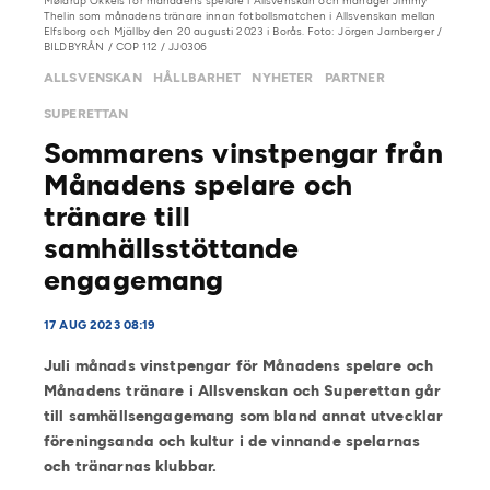
Møldrup Okkels för månadens spelare i Allsvenskan och manager Jimmy
Thelin som månadens tränare innan fotbollsmatchen i Allsvenskan mellan
Elfsborg och Mjällby den 20 augusti 2023 i Borås. Foto: Jörgen Jarnberger /
BILDBYRÅN / COP 112 / JJ0306
ALLSVENSKAN
HÅLLBARHET
NYHETER
PARTNER
SUPERETTAN
Sommarens vinstpengar från
Månadens spelare och
tränare till
samhällsstöttande
engagemang
17 AUG 2023 08:19
Juli månads vinstpengar för Månadens spelare och
Månadens tränare i Allsvenskan och Superettan går
till samhällsengagemang som bland annat utvecklar
föreningsanda och kultur i de vinnande spelarnas
och tränarnas klubbar.