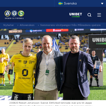
Svenska
Nyheter
>
Allsvenskan
>
Sommarens vinstpengar från Månadens spelare
och tränare till samhällsstöttande engagemang
230820 Robert Johansson Svensk Elitfotboll lämnade över pris till Jeppe