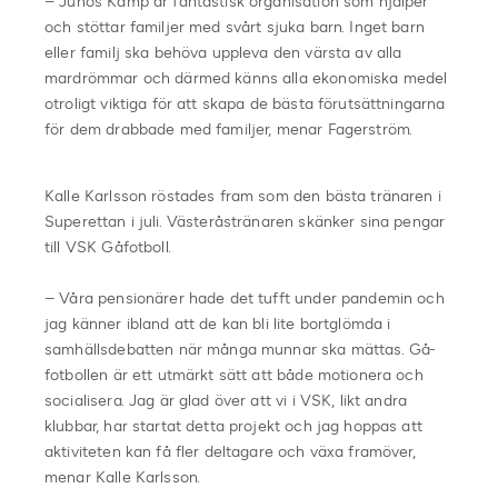
– Junos Kamp är fantastisk organisation som hjälper
och stöttar familjer med svårt sjuka barn. Inget barn
eller familj ska behöva uppleva den värsta av alla
mardrömmar och därmed känns alla ekonomiska medel
otroligt viktiga för att skapa de bästa förutsättningarna
för dem drabbade med familjer, menar Fagerström.
Kalle Karlsson röstades fram som den bästa tränaren i
Superettan i juli. Västeråstränaren skänker sina pengar
till VSK Gåfotboll.
– Våra pensionärer hade det tufft under pandemin och
jag känner ibland att de kan bli lite bortglömda i
samhällsdebatten när många munnar ska mättas. Gå-
fotbollen är ett utmärkt sätt att både motionera och
socialisera. Jag är glad över att vi i VSK, likt andra
klubbar, har startat detta projekt och jag hoppas att
aktiviteten kan få fler deltagare och växa framöver,
menar Kalle Karlsson.