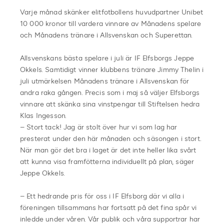
Varje månad skänker elitfotbollens huvudpartner Unibet
10 000 kronor till vardera vinnare av Månadens spelare
och Månadens tränare i Allsvenskan och Superettan.
Allsvenskans bästa spelare i juli är IF Elfsborgs Jeppe
Okkels. Samtidigt vinner klubbens tränare Jimmy Thelin i
juli utmärkelsen Månadens tränare i Allsvenskan för
andra raka gången. Precis som i maj så väljer Elfsborgs
vinnare att skänka sina vinstpengar till Stiftelsen hedra
Klas Ingesson.
– Stort tack! Jag är stolt över hur vi som lag har
presterat under den här månaden och säsongen i stort.
När man gör det bra i laget är det inte heller lika svårt
att kunna visa framfötterna individuellt på plan, säger
Jeppe Okkels.
– Ett hedrande pris för oss i IF Elfsborg där vi alla i
föreningen tillsammans har fortsatt på det fina spår vi
inledde under våren. Vår publik och våra supportrar har