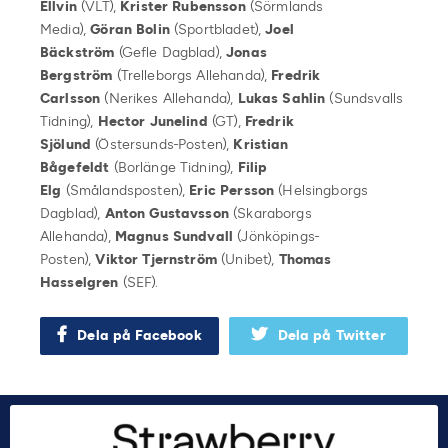
Ellvin
(VLT),
Krister Rubensson
(Sörmlands
Media),
Göran Bolin
(Sportbladet),
Joel
Bäckström
(Gefle Dagblad),
Jonas
Bergström
(Trelleborgs Allehanda),
Fredrik
Carlsson
(Nerikes Allehanda),
Lukas Sahlin
(Sundsvalls
Tidning),
Hector Junelind
(GT),
Fredrik
Sjölund
(Östersunds-Posten),
Kristian
Bågefeldt
(Borlänge Tidning),
Filip
Elg
(Smålandsposten),
Eric Persson
(Helsingborgs
Dagblad),
Anton Gustavsson
(Skaraborgs
Allehanda),
Magnus Sundvall
(Jönköpings-
Posten),
Viktor Tjernström
(Unibet),
Thomas
Hasselgren
(SEF).
Dela på Facebook
Dela på Twitter