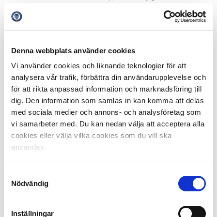
fram vilken av de tre finalisterna som de anser ska
vinna. En totalsumma räknas sedan samman, där media,
tränare och lagkaptener står för två tredjedelar,
supportrarnas röster står för en tredjedel, och en
Denna webbplats använder cookies
vinnare utses.
Vi använder cookies och liknande teknologier för att
Samtliga vinnare 2023:
analysera vår trafik, förbättra din användarupplevelse och
Allsvenskan:
för att rikta anpassad information och marknadsföring till
Månadens spelare:
dig. Den information som samlas in kan komma att delas
April: Isaac Kiese Thelin, Malmö FF
med sociala medier och annons- och analysföretag som
Maj: Jacob Ondrejka, IF Elfsborg
vi samarbeter med. Du kan nedan välja att acceptera alla
Juli: Jeppe Okkels, IF Elfsborg
cookies eller välja vilka cookies som du vill ska
användas.
Månadens tränare:
April: Henrik Rydström, Malmö FF
Samtyckesval
Maj: Jimmy Thelin, IF Elfsborg
Nödvändig
Juli: Jimmy Thelin, IF Elfsborg
Superettan:
Inställningar