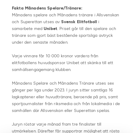
Fakta Månadens Spelare/Tränare:
Månadens spelare och Månadens tränare i Allsvenskan
och Superettan utses av
Svensk Elitfotboll
i
samarbete med
Unibet
. Priset går till den spelare och
tränare som gjort bäst bestående sportsliga avtryck
under den senaste månaden.
Varje vinnare får 10 000 kronor vardera från
elitfotbollens huvudsponsor Unibet att skänka till ett
samhällsengagemang klubben.
Månadens Spelare och Månadens Tränare utses sex
gånger per liga under 2023. I juryn sitter samtliga 16
lagkaptener eller huvudtränare, beroende på pris, samt
sportjournalister från riksmedia och från lokalmedia i de
samhällen där Allsvenskan eller Superettan spelas.
Juryn röstar varje månad fram tre finalister till
utmärkelsen. Därefter får supportrar möjlighet att rösta