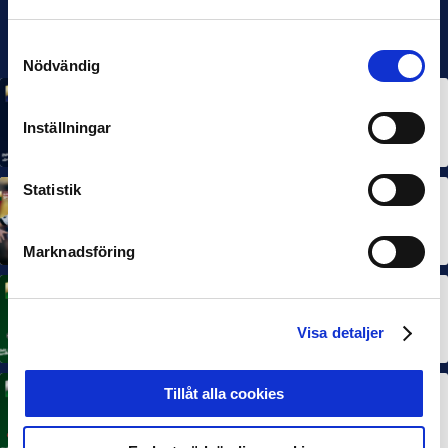
Samtyckesval
Nödvändig
MÅNADENS SPELARE
MÅNADENS TRÄNARE
Rösta på Månadens Spelare & Tränare i juli
Inställningar
7 AUG 2026
Statistik
MÅNADENS SPELARE
MÅNADENS TRÄNARE
Dubbla Landskrona-priser när juni summeras
10 JUL 2026
Marknadsföring
MÅNADENS SPELARE
Rösta på Månadens Spelare i juni
Visa detaljer
3 JUL 2026
Tillåt alla cookies
MÅNADENS TRÄNARE
Rösta på Månadens Tränare i juni
3 JUL 2026