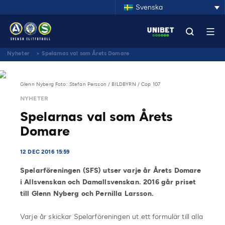
Svenska
Nyheter
>
Spelarnas val som Årets Domare
Glenn Nyberg Foto: Stefan Persson / BILDBYRN / Cop 107
NYHETER
Spelarnas val som Årets
Domare
12 DEC 2016 15:59
Spelarföreningen (SFS) utser varje år Årets Domare
i Allsvenskan och Damallsvenskan. 2016 går priset
till Glenn Nyberg och Pernilla Larsson.
Varje år skickar Spelarföreningen ut ett formulär till alla