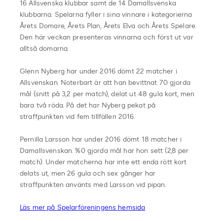
16 Allsvenska klubbar samt de 14 Damallsvenska
klubbarna. Spelarna fyller i sina vinnare i kategorierna
Årets Domare, Årets Plan, Årets Elva och Årets Spelare.
Den här veckan presenteras vinnarna och först ut var
alltså domarna.
Glenn Nyberg har under 2016 dömt 22 matcher i
Allsvenskan. Noterbart är att han bevittnat 70 gjorda
mål (snitt på 3,2 per match), delat ut 48 gula kort, men
bara två röda. På det har Nyberg pekat på
straffpunkten vid fem tillfällen 2016.
Pernilla Larsson har under 2016 dömt 18 matcher i
Damallsvenskan. %0 gjorda mål har hon sett (2,8 per
match). Under matcherna har inte ett enda rött kort
delats ut, men 26 gula och sex gånger har
straffpunkten använts med Larsson vid pipan.
Läs mer på Spelarföreningens hemsida