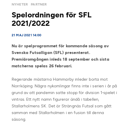
NYHETER
PARTNER
Spelordningen för SFL
2021/2022
21 MAJ 2021 14:00
Nu är spelprogrammet för kommande säsong av
Svenska Futsalligan (SFL) presenterat.
Premiäromgången inleds 18 september och sista
matcherna spelas 26 februari.
Regerande mästarna Hammarby inleder borta mot
Norrköping. Några nykomlingar finns inte i serien i år på
grund av att pandemin satte stopp för division 1-spelet i
vintras. Ett nytt namn figurerar ändå i tabellen,
Stallarholmens SK. Det är Strängnäs Futsal som gått
samman med Stallarholmen i en fusion till denna
säsong.