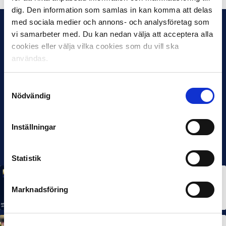
dig. Den information som samlas in kan komma att delas
med sociala medier och annons- och analysföretag som
vi samarbeter med. Du kan nedan välja att acceptera alla
cookies eller välja vilka cookies som du vill ska
användas.
Samtyckesval
Nödvändig
Inställningar
Statistik
MÅNADENS SPELARE
MÅNADENS TRÄNARE
Rösta på Månadens Spelare & Tränare i juli
Marknadsföring
7 AUG 2026