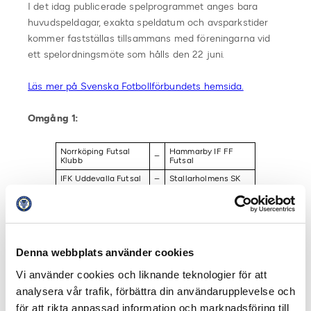
I det idag publicerade spelprogrammet anges bara
huvudspeldagar, exakta speldatum och avsparkstider
kommer fastställas tillsammans med föreningarna vid
ett spelordningsmöte som hålls den 22 juni.
Läs mer på Svenska Fotbollförbundets hemsida.
Omgång 1:
Norrköping Futsal
Hammarby IF FF
–
Klubb
Futsal
IFK Uddevalla Futsal
–
Stallarholmens SK
Örebro SK
–
Borås AIK
Futsalklubb
AFC Eskilstuna
–
Skoftebyns IF
Torslanda IK
–
Örebro Futsal Club
Denna webbplats använder cookies
Libertà Futsal Club
–
IFK Göteborg Futsal
Vi använder cookies och liknande teknologier för att
Dela på Facebook
Dela på Twitter
analysera vår trafik, förbättra din användarupplevelse och
för att rikta anpassad information och marknadsföring till