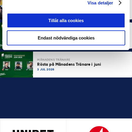
MÅNADENS SPELARE
MÅNADENS TRÄNARE
Visa detaljer
Dubbla Landskrona-priser när juni summeras
10 JUL 2026
Tillåt alla cookies
MÅNADENS SPELARE
Rösta på Månadens Spelare i juni
Endast nödvändiga cookies
3 JUL 2026
MÅNADENS TRÄNARE
Rösta på Månadens Tränare i juni
3 JUL 2026