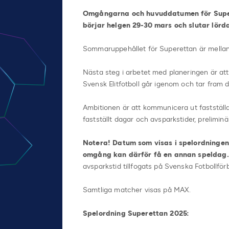
Omgångarna och huvuddatumen för Supere
börjar helgen 29-30 mars och slutar lör
Sommaruppehållet för Superettan är mellan o
Nästa steg i arbetet med planeringen är a
Svensk Elitfotboll går igenom och tar fram
Ambitionen är att kommunicera ut fastställd
fastställt dagar och avsparkstider, prelimin
Notera! Datum som visas i spelordningen
omgång kan därför få en annan speldag.
avsparkstid tillfogats på Svenska Fotbollf
Samtliga matcher visas på MAX.
Spelordning Superettan 2025: