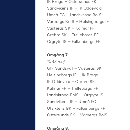
IK Brage – Östersunds FK
Sandvikens IF – IK Oddevold
Umeå FC – Landskrona BoIS
Varbergs BoIS – Helsingborgs IF
Västerås SK – Kalmar FF
Örebro SK – Trelleborgs FF
Örgryte IS – Falkenbergs FF
Omgång 7:
10-13 maj
GIF Sundsvall – Västerås SK
Helsingborgs IF – IK Brage
IK Oddevold – Örebro SK
Kalmar FF – Trelleborgs FF
Landskrona BoIS – Örgryte IS
Sandvikens IF – Umeå FC
Utsiktens BK – Falkenbergs FF
Östersunds FK – Varbergs BoIS
Omgång 8: