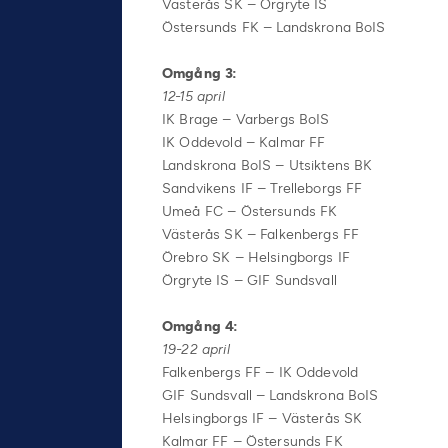
Västerås SK – Örgryte IS
Östersunds FK – Landskrona BoIS
Omgång 3:
12-15 april
IK Brage – Varbergs BoIS
IK Oddevold – Kalmar FF
Landskrona BoIS – Utsiktens BK
Sandvikens IF – Trelleborgs FF
Umeå FC – Östersunds FK
Västerås SK – Falkenbergs FF
Örebro SK – Helsingborgs IF
Örgryte IS – GIF Sundsvall
Omgång 4:
19-22 april
Falkenbergs FF – IK Oddevold
GIF Sundsvall – Landskrona BoIS
Helsingborgs IF – Västerås SK
Kalmar FF – Östersunds FK