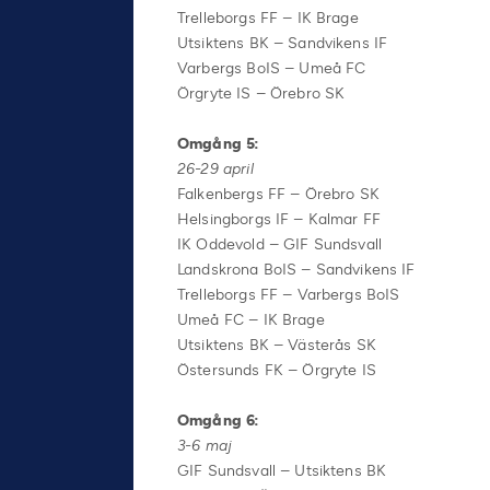
Trelleborgs FF – IK Brage
Utsiktens BK – Sandvikens IF
Varbergs BoIS – Umeå FC
Örgryte IS – Örebro SK
Omgång 5:
26-29 april
Falkenbergs FF – Örebro SK
Helsingborgs IF – Kalmar FF
IK Oddevold – GIF Sundsvall
Landskrona BoIS – Sandvikens IF
Trelleborgs FF – Varbergs BoIS
Umeå FC – IK Brage
Utsiktens BK – Västerås SK
Östersunds FK – Örgryte IS
Omgång 6:
3-6 maj
GIF Sundsvall – Utsiktens BK