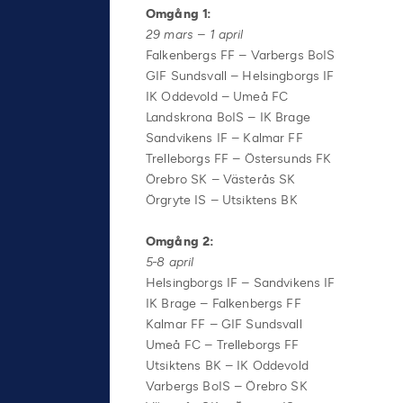
Omgång 1:
29 mars – 1 april
Falkenbergs FF – Varbergs BoIS
GIF Sundsvall – Helsingborgs IF
IK Oddevold – Umeå FC
Landskrona BoIS – IK Brage
Sandvikens IF – Kalmar FF
Trelleborgs FF – Östersunds FK
Örebro SK – Västerås SK
Örgryte IS – Utsiktens BK
Omgång 2:
5-8 april
Helsingborgs IF – Sandvikens IF
IK Brage – Falkenbergs FF
Kalmar FF – GIF Sundsvall
Umeå FC – Trelleborgs FF
Utsiktens BK – IK Oddevold
Varbergs BoIS – Örebro SK