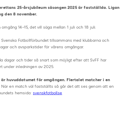
ttans 25-årsjubileum säsongen 2025 är fastställda. Ligan
dag den 8 november.
mgång 14–15, det vill säga mellan 1 juli och 18 juli.
tt Svenska Fotbollförbundet tillsammans med klubbarna och
 dagar och avsparkstider för vårens omgångar.
a dagar och tider så snart som möjligt efter att SvFF har
ärt under inledningen av 2025.
 är huvuddatumet för omgången. Flertalet matcher i en
När en match väl fastställts så går det att ses genom att en
örbundets hemsida:
svenskfotboll.se