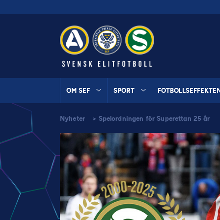
OM SEF
SPORT
FOTBOLLSEFFEKTE
Nyheter
>
Spelordningen för Superettan 25 år