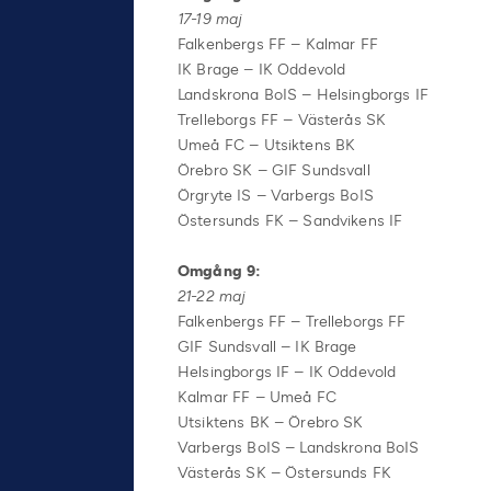
17-19 maj
Falkenbergs FF – Kalmar FF
IK Brage – IK Oddevold
Landskrona BoIS – Helsingborgs IF
Trelleborgs FF – Västerås SK
Umeå FC – Utsiktens BK
Örebro SK – GIF Sundsvall
Örgryte IS – Varbergs BoIS
Östersunds FK – Sandvikens IF
Omgång 9:
21-22 maj
Falkenbergs FF – Trelleborgs FF
GIF Sundsvall – IK Brage
Helsingborgs IF – IK Oddevold
Kalmar FF – Umeå FC
Utsiktens BK – Örebro SK
Varbergs BoIS – Landskrona BoIS
Västerås SK – Östersunds FK