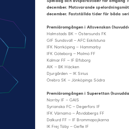
Speldag och avsparkstider för omgång 1-2
december. Motsvarande spelordningsmöte
december. Fastställda tider för båda se
Premiäromgången i Allsvenskan (huvudd
Halmstads BK – Östersunds FK
GIF Sundsvall – AFC Eskilstuna
IFK Norrköping – Hammarby
IFK Göteborg – Malmö FF
Kalmar FF – IF Elfsborg
AIK – BK Häcken
Djurgården – IK Sirius
Örebro SK – Jönköpings Södra
Premiäromgången i Superettan (huvuddat
Norrby IF – GAIS
Syrianska FC – Degerfors IF
IFK Värnamo – Åtvidabergs FF
Dalkurd FF – IF Brommapojkarna
IK Frej Täby – Gefle IF