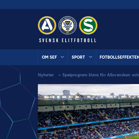
OM SEF
SPORT
FOTBOLLSEFFEKTE
Nyheter
>
Spelprogram klara för Allsvenskan oc