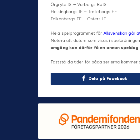
Örgryte IS – Varbergs BoIS
Helsingborgs IF – Trelleborgs FF
Falkenbergs FF – Östers IF
Hela spelprogrammet för
Allsvenskan går a
Notera att datum som visas i spelordning
omgång kan därför få en annan speldag
.
Fastställda tider för båda serierna kommer 
Dela på Facebook