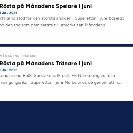
Rösta på Månadens Spelare i juni
3 JUL 2026
Yttrarna stod för den största showen i Superettan i juni, baserat
på den trio som nominerats till utmärkelsen Månadens…
MÅNADENS TRÄNARE
Rösta på Månadens Tränare i juni
3 JUL 2026
Landskrona BoIS, Sandvikens IF och IFK Norrköping var alla
framgångsrika i Superettan i juni. Nu belönas de genom att få…