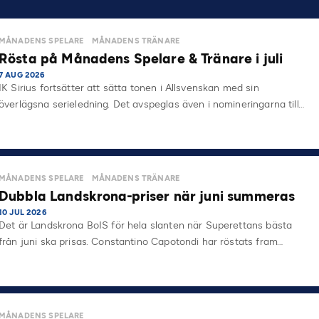
MÅNADENS SPELARE
MÅNADENS TRÄNARE
Rösta på Månadens Spelare & Tränare i juli
7 AUG 2026
IK Sirius fortsätter att sätta tonen i Allsvenskan med sin
överlägsna serieledning. Det avspeglas även i nomineringarna till…
MÅNADENS SPELARE
MÅNADENS TRÄNARE
Dubbla Landskrona-priser när juni summeras
10 JUL 2026
Det är Landskrona BoIS för hela slanten när Superettans bästa
från juni ska prisas. Constantino Capotondi har röstats fram…
MÅNADENS SPELARE