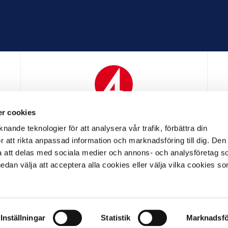
r cookies
N
MEDIAPARTNER
nande teknologier för att analysera vår trafik, förbättra din
 att rikta anpassad information och marknadsföring till dig. Den
att delas med sociala medier och annons- och analysföretag s
an välja att acceptera alla cookies eller välja vilka cookies so
LL PARTNER
OFFICIELL LEVERANTÖR
OFFICIELL 
Inställningar
Statistik
Marknadsfö
LL
ALLMÄNNA VILLKOR
INTEGRITETSPOLICY