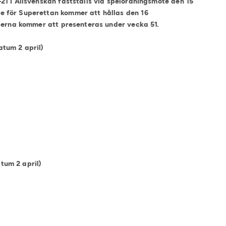
1 i Allsvenskan fastställs vid spelordningsmöte den 15
 för Superettan kommer att hållas den 16
rierna kommer att presenteras under vecka 51.
atum 2 april)
um 2 april)