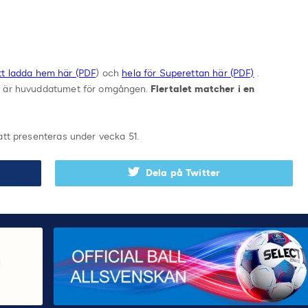
tt ladda hem här (PDF
) och
hela för Superettan här (PDF)
.
en är huvuddatumet för omgången.
Flertalet matcher i en
att presenteras under vecka 51.
Dela på Twitter