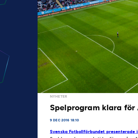
NYHETER
Spelprogram klara för
9 DEC 2016 18:10
Svenska Fotbollförbundet presenterade i