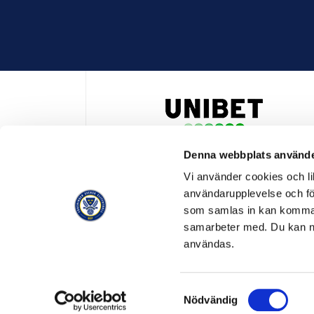
Denna webbplats använde
HUVUDPARTNER OCH PRESENTING PARTNER ALLSVENSKA
Vi använder cookies och lik
användarupplevelse och för
som samlas in kan komma 
samarbeter med. Du kan ned
användas.
OFFICIELL LEVERANTÖR
OFFICIE
Samtyckesval
Nödvändig
© SVENSK ELITFOTBOLL 2026
OM SVENSK ELITFOTBO