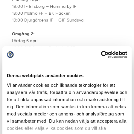
19:00 IF Elfsborg – Hammarby IF
19:00 Malmö FF – BK Häcken
19:00 Djurgårdens IF – GIF Sundsvall
Omgång 2:
Lördag 6 april:
16:00 GIF Sundsvall – Malmö FF
16:00 BK Häcken – Helsingborgs IF
Söndag 7 april:
15:00 Östersunds FK – Falkenbergs FF
Denna webbplats använder cookies
15:00 IFK Göteborg – IF Elfsborg
Vi använder cookies och liknande teknologier för att
17:30 Hammarby IF – Kalmar FF
analysera vår trafik, förbättra din användarupplevelse och
för att rikta anpassad information och marknadsföring till
Måndag 8 april:
dig. Den information som samlas in kan komma att delas
19:00 Örebro SK – Djurgårdens IF
med sociala medier och annons- och analysföretag som
19:00 IFK Norrköping – AIK
vi samarbeter med. Du kan nedan välja att acceptera alla
19:00 IK Sirius – AFC Eskilstuna
cookies eller välja vilka cookies som du vill ska