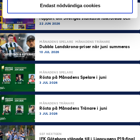
Endast nödvändiga cookies
HÅLLBARHET
Svensk Elitfotboll lanserar Fotbollseffekten – en
rapport om Sveriges starkaste folkrörelse och
samhällskraft
22 JUN 2026
MÅNADENS SPELARE
MÅNADENS TRÄNARE
Dubbla Landskrona-priser när juni summeras
10 JUL 2026
MÅNADENS SPELARE
Rösta på Månadens Spelare i juni
3 JUL 2026
MÅNADENS TRÄNARE
Rösta på Månadens Tränare i juni
3 JUL 2026
SEF NEXTGEN
IFK Göteborg stängde till i Ligacupens P19-final