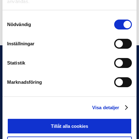
användas.
Spelschemat i sin helhet finns att läsa på Svenska
Fotbollförbundets hemsida.
Samtyckesval
Nödvändig
Dela på Facebook
Dela på Twitter
Inställningar
Statistik
Marknadsföring
Visa detaljer
Tillåt alla cookies