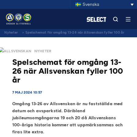
Svenska
Nyheter
>
Spelschemat för omgång 13-26 när Allsvenskan fyller 100 år
ALLSVENSKAN
NYHETER
Spelschemat för omgång 13-
26 när Allsvenskan fyller 100
år
7 MAJ 2024 10:57
Omgång 13-26 av Allsvenskan är nu fastställda med
datum och avsparkstid. Däribland
jubileumsomgångarna 19 och 20 då Allsvenskans
100-åriga historia kommer att uppmärksammas och
firas lite extra.