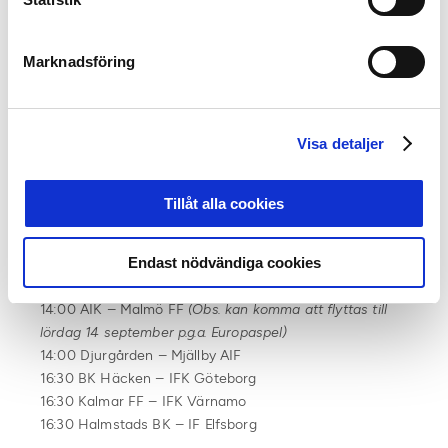
17:30 Västerås SK – IK Sirius
Söndag 1 september:
Marknadsföring
14:00 IF Brommapojkarna – IF Elfsborg
14:00 Malmö FF – Djurgården
16:30 IFK Göteborg – Hammarby
Visa detaljer
16:30 IFK Norrköping – BK Häcken
Omgång 22:
Tillåt alla cookies
Lördag 14 september:
15:00 Västerås SK – GAIS
Endast nödvändiga cookies
Söndag 15 september:
14:00 AIK – Malmö FF
(Obs. kan komma att flyttas till
lördag 14 september p.g.a. Europaspel)
14:00 Djurgården – Mjällby AIF
16:30 BK Häcken – IFK Göteborg
16:30 Kalmar FF – IFK Värnamo
16:30 Halmstads BK – IF Elfsborg