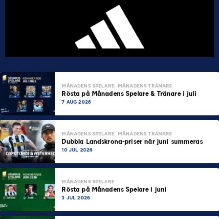
MÅNADENS SPELARE
MÅNADENS TRÄNARE
Rösta på Månadens Spelare & Tränare i juli
7 AUG 2026
MÅNADENS SPELARE
MÅNADENS TRÄNARE
Dubbla Landskrona-priser när juni summeras
10 JUL 2026
MÅNADENS SPELARE
Rösta på Månadens Spelare i juni
3 JUL 2026