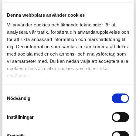
15:00 Kalmar FF – Malmö FF
(Obs. kan komma att
flyttas till söndag 25 augusti p.g.a. Europaspel)
Denna webbplats använder cookies
Vi använder cookies och liknande teknologier för att
Söndag 25 augusti:
analysera vår trafik, förbättra din användarupplevelse och
14:00 IK Sirius – Djurgården
för att rikta anpassad information och marknadsföring till
14:00 IF Elfsborg – IFK Göteborg
dig. Den information som samlas in kan komma att delas
16:30 AIK – IF Brommapojkarna
med sociala medier och annons- och analysföretag som
16:30 BK Häcken – IFK Värnamo
vi samarbeter med. Du kan nedan välja att acceptera alla
cookies eller välja vilka cookies som du vill ska
Måndag 26 augusti:
användas.
19:00 Hammarby – GAIS
19:00 IFK Norrköping – Mjällby AIF
19:00 Halmstads BK – Västerås SK
Samtyckesval
Nödvändig
Omgång 21:
Lördag 31 augusti:
Inställningar
15:00 GAIS – Kalmar FF
15:00 IFK Värnamo – AIK
17:30 Mjällby AIF – Halmstads BK
Statistik