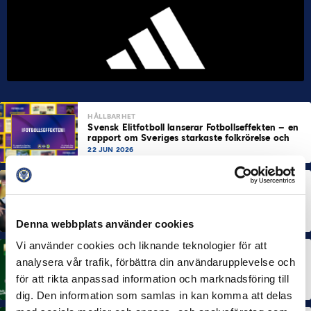
HÅLLBARHET
Svensk Elitfotboll lanserar Fotbollseffekten – en
rapport om Sveriges starkaste folkrörelse och
samhällskraft
22 JUN 2026
MÅNADENS SPELARE
MÅNADENS TRÄNARE
Dubbla Landskrona-priser när juni summeras
10 JUL 2026
Denna webbplats använder cookies
Vi använder cookies och liknande teknologier för att
MÅNADENS SPELARE
analysera vår trafik, förbättra din användarupplevelse och
Rösta på Månadens Spelare i juni
för att rikta anpassad information och marknadsföring till
3 JUL 2026
dig. Den information som samlas in kan komma att delas