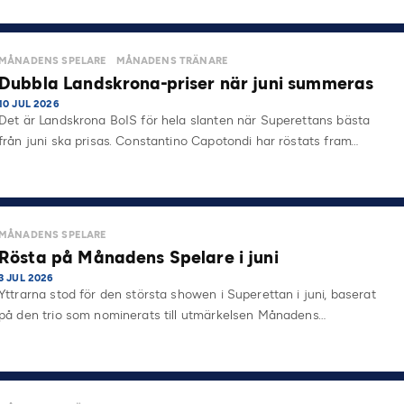
MÅNADENS SPELARE
MÅNADENS TRÄNARE
Dubbla Landskrona-priser när juni summeras
10 JUL 2026
Det är Landskrona BoIS för hela slanten när Superettans bästa
från juni ska prisas. Constantino Capotondi har röstats fram…
MÅNADENS SPELARE
Rösta på Månadens Spelare i juni
3 JUL 2026
Yttrarna stod för den största showen i Superettan i juni, baserat
på den trio som nominerats till utmärkelsen Månadens…