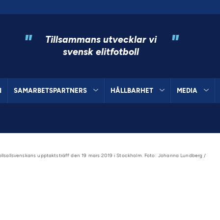
"
"
Tillsammans utvecklar vi
svensk elitfotboll
N
SAMARBETSPARTNERS
HÅLLBARHET
MEDIA
bollsallsvenskans upptaktsträff den 19 mars 2019 i Stockholm. Foto: Johanna Lundberg /