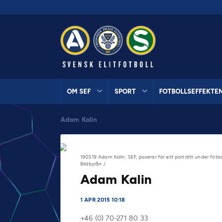
OM SEF
SPORT
FOTBOLLSEFFEKTE
Adam Kalin
190319 Adam Kalin, SEF, poserar för ett porträtt under fot
Bildbyrån /
Adam Kalin
1 APR 2015 10:18
+46 (0) 70-271 80 33