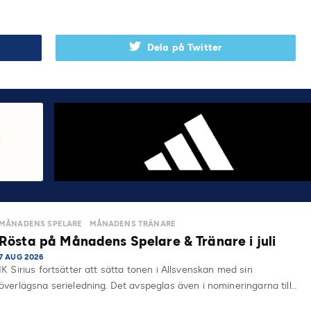
Dela på Twitter
MÅNADENS SPELARE
MÅNADENS TRÄNARE
Rösta på Månadens Spelare & Tränare i juli
7 AUG 2026
IK Sirius fortsätter att sätta tonen i Allsvenskan med sin
överlägsna serieledning. Det avspeglas även i nomineringarna till…