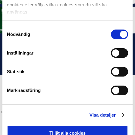
cookies eller välja vilka cookies som du vill ska
användas.
MÅNADENS TRÄNARE
Rösta på Månadens Tränare i juni
3 JUL 2026
Samtyckesval
Nödvändig
Inställningar
Statistik
Marknadsföring
HUVUDPARTNER OCH PRESENTING PARTNER
MEDIAPARTNER
Visa detaljer
ALLSVENSKAN
Tillåt alla cookies