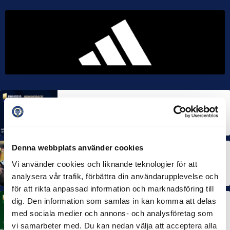
MÅNADENS SPELARE
MÅNADENS TRÄNARE
Rösta på Månadens Spelare & Tränare i juli
7 AUG 2026
Denna webbplats använder cookies
MÅNADENS SPELARE
MÅNADENS TRÄNARE
Dubbla Landskrona-priser när juni summeras
Vi använder cookies och liknande teknologier för att
10 JUL 2026
analysera vår trafik, förbättra din användarupplevelse och
för att rikta anpassad information och marknadsföring till
dig. Den information som samlas in kan komma att delas
MÅNADENS SPELARE
med sociala medier och annons- och analysföretag som
Rösta på Månadens Spelare i juni
3 JUL 2026
vi samarbeter med. Du kan nedan välja att acceptera alla