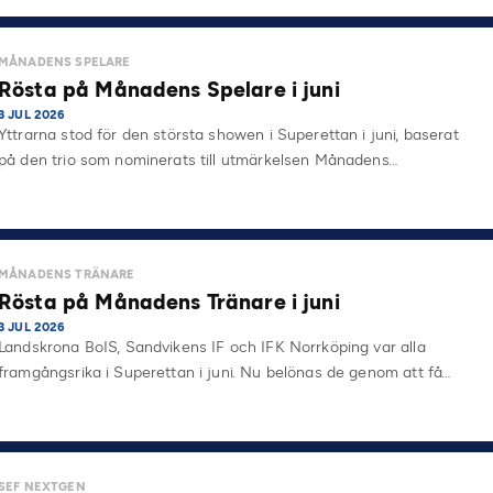
MÅNADENS SPELARE
Rösta på Månadens Spelare i juni
3 JUL 2026
Yttrarna stod för den största showen i Superettan i juni, baserat
på den trio som nominerats till utmärkelsen Månadens…
MÅNADENS TRÄNARE
Rösta på Månadens Tränare i juni
3 JUL 2026
Landskrona BoIS, Sandvikens IF och IFK Norrköping var alla
framgångsrika i Superettan i juni. Nu belönas de genom att få…
SEF NEXTGEN