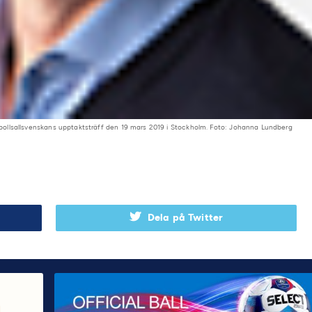
fotbollsallsvenskans upptaktsträff den 19 mars 2019 i Stockholm. Foto: Johanna Lundberg
Dela på Twitter