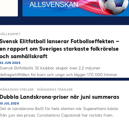
HÅLLBARHET
Svensk Elitfotboll lanserar Fotbollseffekten –
en rapport om Sveriges starkaste folkrörelse
och samhällskraft
22 JUN 2026
Svensk Elitfotbolls 32 klubbar skapar över 2,2 miljoner
deltagartillfällen för barn och unga och lägger 170 000 timmar
på…
MÅNADENS SPELARE
MÅNADENS TRÄNARE
Dubbla Landskrona-priser när juni summeras
10 JUL 2026
Det är Landskrona BoIS för hela slanten när Superettans bästa
från juni ska prisas. Constantino Capotondi har röstats fram…