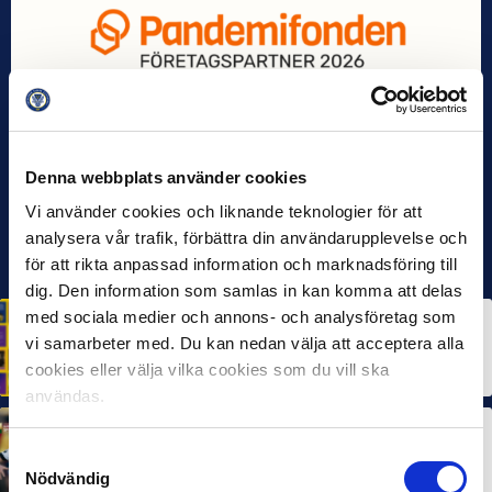
Denna webbplats använder cookies
Vi använder cookies och liknande teknologier för att
analysera vår trafik, förbättra din användarupplevelse och
för att rikta anpassad information och marknadsföring till
dig. Den information som samlas in kan komma att delas
med sociala medier och annons- och analysföretag som
HÅLLBARHET
Svensk Elitfotboll lanserar Fotbollseffekten – en
vi samarbeter med. Du kan nedan välja att acceptera alla
rapport om Sveriges starkaste folkrörelse och
cookies eller välja vilka cookies som du vill ska
samhällskraft
22 JUN 2026
användas.
MÅNADENS SPELARE
MÅNADENS TRÄNARE
Samtyckesval
Dubbla Landskrona-priser när juni summeras
10 JUL 2026
Nödvändig