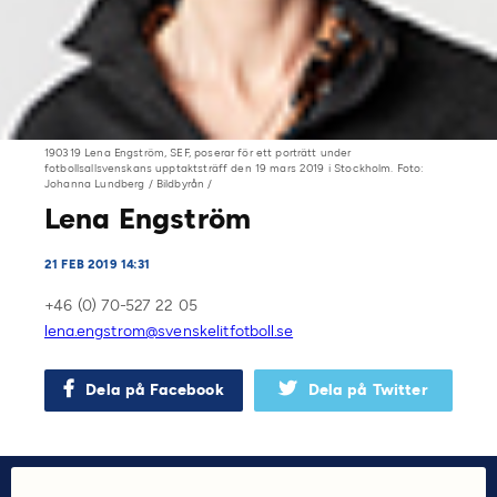
190319 Lena Engström, SEF, poserar för ett porträtt under
fotbollsallsvenskans upptaktsträff den 19 mars 2019 i Stockholm. Foto:
Johanna Lundberg / Bildbyrån /
Lena Engström
21 FEB 2019 14:31
+46 (0) 70-527 22 05
lena.engstrom@svenskelitfotboll.se
Dela på Facebook
Dela på Twitter