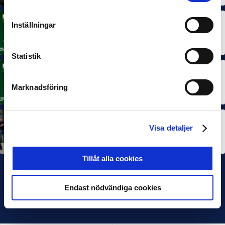
Inställningar
MÅNADENS SPELARE
Rösta på Månadens Spelare i juni
3 JUL 2026
Statistik
MÅNADENS TRÄNARE
Rösta på Månadens Tränare i juni
Marknadsföring
3 JUL 2026
SEF NEXTGEN
Visa detaljer
IFK Göteborg stängde till i Ligacupens P19-final
22 JUN 2026
Tillåt alla cookies
Endast nödvändiga cookies