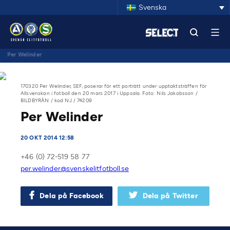
Svenska
Per Welinder
170320 Per Welinder, SEF, poserar för ett porträtt under upptaktsträffen för
Allsvenskan i fotboll den 20 mars 2017 i Uppsala. Foto: Nils Jakobsson /
BILDBYRÅN / kod NJ / 74209
Per Welinder
20 OKT 2014 12:58
+46 (0) 72-519 58 77
per.welinder@svenskelitfotboll.se
Dela på Facebook
Dela på Twitter