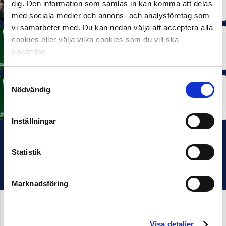
dig. Den information som samlas in kan komma att delas
10 JUL 2026
med sociala medier och annons- och analysföretag som
vi samarbeter med. Du kan nedan välja att acceptera alla
cookies eller välja vilka cookies som du vill ska
MÅNADENS SPELARE
Rösta på Månadens Spelare i juni
användas.
3 JUL 2026
Samtyckesval
Nödvändig
MÅNADENS TRÄNARE
Rösta på Månadens Tränare i juni
3 JUL 2026
Inställningar
Statistik
Marknadsföring
Visa detaljer