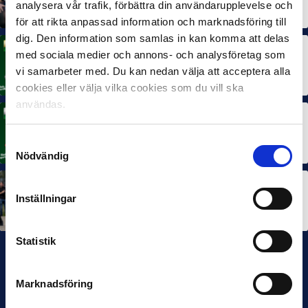
analysera vår trafik, förbättra din användarupplevelse och
10 JUL 2026
för att rikta anpassad information och marknadsföring till
dig. Den information som samlas in kan komma att delas
med sociala medier och annons- och analysföretag som
MÅNADENS SPELARE
Rösta på Månadens Spelare i juni
vi samarbeter med. Du kan nedan välja att acceptera alla
3 JUL 2026
cookies eller välja vilka cookies som du vill ska
användas.
MÅNADENS TRÄNARE
Rösta på Månadens Tränare i juni
Samtyckesval
3 JUL 2026
Nödvändig
SEF NEXTGEN
Inställningar
IFK Göteborg stängde till i Ligacupens P19-final
22 JUN 2026
Statistik
Marknadsföring