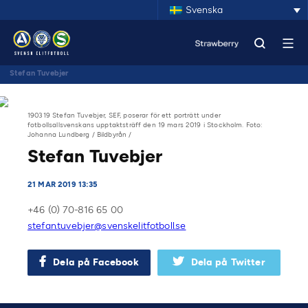
Svenska
Stefan Tuvebjer
190319 Stefan Tuvebjer, SEF, poserar för ett porträtt under
fotbollsallsvenskans upptaktsträff den 19 mars 2019 i Stockholm. Foto:
Johanna Lundberg / Bildbyrån /
Stefan Tuvebjer
21 MAR 2019 13:35
+46 (0) 70-816 65 00
stefan.tuvebjer@svenskelitfotboll.se
Dela på Facebook
Dela på Twitter