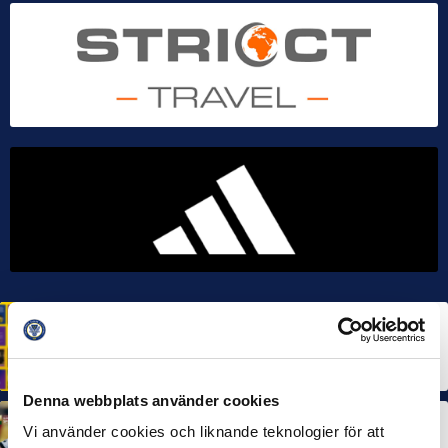
HÅLLBARHET
Svensk Elitfotboll lanserar Fotbollseffekten – en
rapport om Sveriges starkaste folkrörelse och
samhällskraft
22 JUN 2026
Denna webbplats använder cookies
MÅNADENS SPELARE
MÅNADENS TRÄNARE
Vi använder cookies och liknande teknologier för att
Dubbla Landskrona-priser när juni summeras