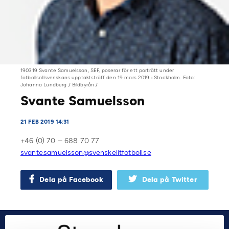
190319 Svante Samuelsson, SEF, poserar för ett porträtt under
fotbollsallsvenskans upptaktsträff den 19 mars 2019 i Stockholm. Foto:
Johanna Lundberg / Bildbyrån /
Svante Samuelsson
21 FEB 2019 14:31
+46 (0) 70 – 688 70 77
svante.samuelsson@svenskelitfotboll.se
Dela på Facebook
Dela på Twitter