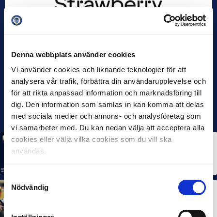
Denna webbplats använder cookies
Vi använder cookies och liknande teknologier för att
analysera vår trafik, förbättra din användarupplevelse och
för att rikta anpassad information och marknadsföring till
dig. Den information som samlas in kan komma att delas
med sociala medier och annons- och analysföretag som
vi samarbeter med. Du kan nedan välja att acceptera alla
cookies eller välja vilka cookies som du vill ska
MÅNADENS SPELARE
MÅNADENS TRÄNARE
användas.
Rösta på Månadens Spelare & Tränare i juli
7 AUG 2026
Samtyckesval
Nödvändig
MÅNADENS SPELARE
MÅNADENS TRÄNARE
Dubbla Landskrona-priser när juni summeras
10 JUL 2026