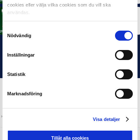
cookies eller välja vilka cookies som du vill ska
användas.
MÅNADENS TRÄNARE
Rösta på Månadens Tränare i juni
3 JUL 2026
Samtyckesval
Nödvändig
Inställningar
Statistik
Marknadsföring
HUVUDPARTNER OCH PRESENTING PARTNER
MEDIAPARTNER
Visa detaljer
ALLSVENSKAN
Tillåt alla cookies