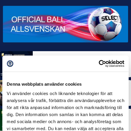
MÅNADENS SPELARE
MÅNADENS TRÄNARE
Rösta på Månadens Spelare & Tränare i juli
7 AUG 2026
Denna webbplats använder cookies
MÅNADENS SPELARE
MÅNADENS TRÄNARE
Dubbla Landskrona-priser när juni summeras
Vi använder cookies och liknande teknologier för att
10 JUL 2026
analysera vår trafik, förbättra din användarupplevelse och
för att rikta anpassad information och marknadsföring till
dig. Den information som samlas in kan komma att delas
MÅNADENS SPELARE
med sociala medier och annons- och analysföretag som
Rösta på Månadens Spelare i juni
3 JUL 2026
vi samarbeter med. Du kan nedan välja att acceptera alla