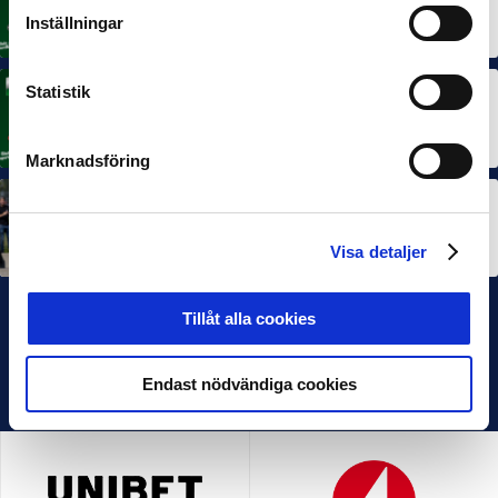
Rösta på Månadens Spelare i juni
Inställningar
3 JUL 2026
Statistik
MÅNADENS TRÄNARE
Rösta på Månadens Tränare i juni
3 JUL 2026
Marknadsföring
SEF NEXTGEN
IFK Göteborg stängde till i Ligacupens P19-final
22 JUN 2026
Visa detaljer
Tillåt alla cookies
Endast nödvändiga cookies