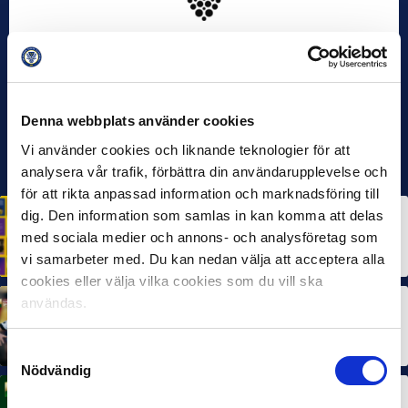
Denna webbplats använder cookies
Vi använder cookies och liknande teknologier för att
analysera vår trafik, förbättra din användarupplevelse och
för att rikta anpassad information och marknadsföring till
dig. Den information som samlas in kan komma att delas
HÅLLBARHET
Svensk Elitfotboll lanserar Fotbollseffekten – en
med sociala medier och annons- och analysföretag som
rapport om Sveriges starkaste folkrörelse och
samhällskraft
vi samarbeter med. Du kan nedan välja att acceptera alla
22 JUN 2026
cookies eller välja vilka cookies som du vill ska
användas.
MÅNADENS SPELARE
MÅNADENS TRÄNARE
Dubbla Landskrona-priser när juni summeras
10 JUL 2026
Samtyckesval
Nödvändig
MÅNADENS SPELARE