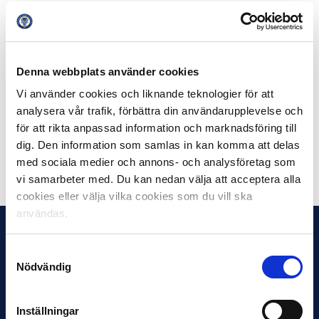
– Vi är stolta över att ha genomgått den här
utbildningen i kommunens regi. HBTQ-certifieringen är
ett viktigt steg i vår eviga uppgift att vara en
välkomnade och hållbar klubb, sa klubbchef Christer
Denna webbplats använder cookies
Abrahamsson till
IK Sirius hemsida
när diplomeringen
blev klar.
Vi använder cookies och liknande teknologier för att
analysera vår trafik, förbättra din användarupplevelse och
Läs mer om Svensk Elitfotbolls värdegrund här
för att rikta anpassad information och marknadsföring till
dig. Den information som samlas in kan komma att delas
med sociala medier och annons- och analysföretag som
Dela på Facebook
Dela på Twitter
vi samarbeter med. Du kan nedan välja att acceptera alla
cookies eller välja vilka cookies som du vill ska
användas.
Samtyckesval
Nödvändig
Inställningar