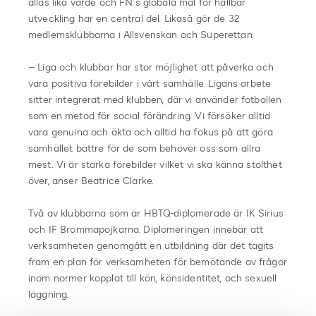
allas lika värde och FN:s globala mål för hållbar
utveckling har en central del. Likaså gör de 32
medlemsklubbarna i Allsvenskan och Superettan.
– Liga och klubbar har stor möjlighet att påverka och
vara positiva förebilder i vårt samhälle. Ligans arbete
sitter integrerat med klubben, där vi använder fotbollen
som en metod för social förändring. Vi försöker alltid
vara genuina och äkta och alltid ha fokus på att göra
samhället bättre för de som behöver oss som allra
mest. Vi är starka förebilder vilket vi ska känna stolthet
över, anser Beatrice Clarke.
Två av klubbarna som är HBTQ-diplomerade är IK Sirius
och IF Brommapojkarna. Diplomeringen innebär att
verksamheten genomgått en utbildning där det tagits
fram en plan för verksamheten för bemötande av frågor
inom normer kopplat till kön, könsidentitet, och sexuell
läggning.