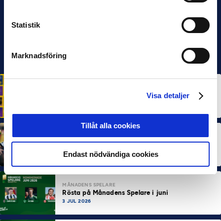
Statistik
Marknadsföring
HÅLLBARHET
Svensk Elitfotboll lanserar Fotbollseffekten – en
Visa detaljer
rapport om Sveriges starkaste folkrörelse och
samhällskraft
22 JUN 2026
Tillåt alla cookies
MÅNADENS SPELARE
MÅNADENS TRÄNARE
Dubbla Landskrona-priser när juni summeras
10 JUL 2026
Endast nödvändiga cookies
MÅNADENS SPELARE
Rösta på Månadens Spelare i juni
3 JUL 2026