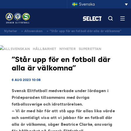
Svenska
Nyheter
>
Allsvenskan
>
”Står upp för en fotboll där alla är välkomna”
ALLSVENSKAN
HÅLLBARHET
NYHETER
SUPERETTAN
”Står upp för en fotboll där
alla är välkomna”
6 AUG 2023 10:08
Svensk Elitfotboll medverkade under lördagen i
Prideparaden tillsammans med övriga
fotbollssverige och idrottsrörelsen.
– Vi är med här för att stå upp för allas lika värde
och samtidigt visa att vi jobbar för en fotboll där
alla är välkomna, säger Beatrice Clarke, ansvarig