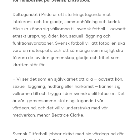
för hållbarhet på Svensk Elitfotboll.
Deltagandet i Pride är ett ställningstagande mot
intolerans och för glädje, sammanhållning och kärlek.
Alla ska känna sig välkomna till svensk fotboll – oavsett
etniskt ursprung, ålder, kön, sexuell läggning och
funktionsvariationer. Svensk fotboll vill att fotbollen ska
vara en mötesplats, och att så många som möjligt ska
få vara del av den gemenskap, glädje och frihet som
idrotten står för.
– Vi ser det som en självklarhet att alla – oavsett kön,
sexuell läggning, hudfärg eller härkomst – känner sig
välkomna till och trygga i den svenska elitfotbollen. Det
är vårt gemensamma ställningstagande i vår
värdegrund, och det vill vi understryka med vår
medverkan, menar Beatrice Clarke.
Svensk Elitfotboll jobbar aktivt med sin värdegrund där