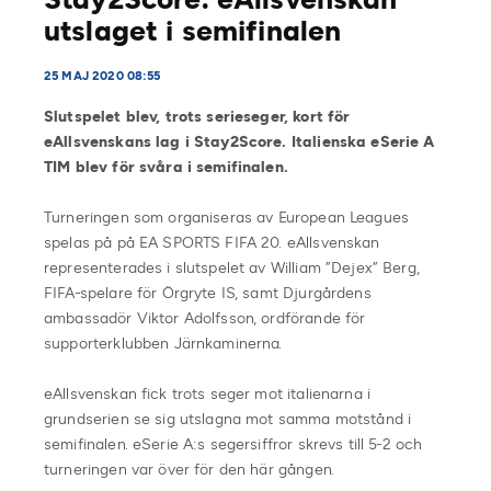
utslaget i semifinalen
25 MAJ 2020 08:55
Slutspelet blev, trots serieseger, kort för
eAllsvenskans lag i Stay2Score. Italienska eSerie A
TIM blev för svåra i semifinalen.
Turneringen som organiseras av European Leagues
spelas på på EA SPORTS FIFA 20. eAllsvenskan
representerades i slutspelet av William ”Dejex” Berg,
FIFA-spelare för Örgryte IS, samt Djurgårdens
ambassadör Viktor Adolfsson, ordförande för
supporterklubben Järnkaminerna.
eAllsvenskan fick trots seger mot italienarna i
grundserien se sig utslagna mot samma motstånd i
semifinalen. eSerie A:s segersiffror skrevs till 5-2 och
turneringen var över för den här gången.