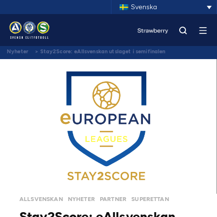
Svenska
Nyheter
>
Stay2Score: eAllsvenskan utslaget i semifinalen
ALLSVENSKAN
NYHETER
PARTNER
SUPERETTAN
Stay2Score: eAllsvenskan