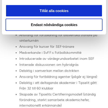
Medverkande på skapandet av Gothia Cup
Tipselit Trophy/Gothia Trophy för P17-lag samt
Tillåt alla cookies
SEF Trophy för P15-lag
Ansvarig för utbildningar och fortbildningar för
Sportchefer i elitklubbarna
Endast nödvändiga cookies
Ansvarig för Pro-utbildningar för tränare
Ansvarig för fortbildning för allsvenska tränare på
vinterturnén
Ansvarig för kurser för SEF-tränare
Medverkande i SvFF:s Fotbollskommitté
Introducerade av värdegrundsarbetet inom SEF
Initierade diskussionen om hybridgräs
Delaktig i samverkan mellan distrikten
Ansvarig för fortbildning agenter (pågår ej längre)
Delaktig i att deltagande akademier i Tipselit gått
Från 32 till 60 klubbar
Skapade av Tipselits Certifieringsmodell (ständig
förändring, starkt samarbete akademichefer,
internationellt erkännande)