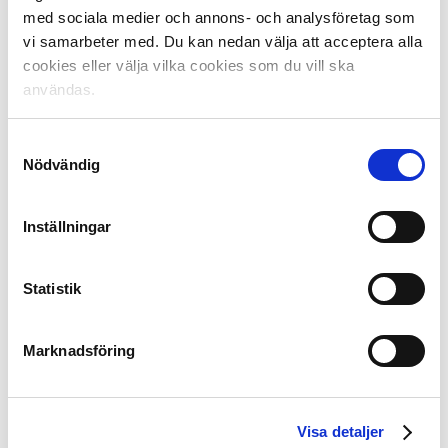
med sociala medier och annons- och analysföretag som
vi samarbeter med. Du kan nedan välja att acceptera alla
cookies eller välja vilka cookies som du vill ska
användas.
Stefan Lundin som tränare i BK Häcken 2006.
FOTO: Bildbyrån
Samtyckesval
Nödvändig
Stefan Lundins arbete på Svensk Elitfotboll
Inställningar
De tre kärnfrågorna i textens inledning
Skapande och förändring av U21-serien och
övergången till seniorspelet
Statistik
Delaktig i förändringarna av U19-, U17- och U16-
serien
Marknadsföring
Skapande av en nationell U16-serie
Skapande av Ligacupen för U19, U17 och U16
Skapande av Skandinaviska Mästerskapen för
U18-lag
Visa detaljer