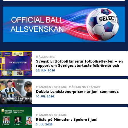
HÅLLBARHET
Svensk Elitfotboll lanserar Fotbollseffekten – en
rapport om Sveriges starkaste folkrörelse och
samhällskraft
22 JUN 2026
MÅNADENS SPELARE
MÅNADENS TRÄNARE
Dubbla Landskrona-priser när juni summeras
10 JUL 2026
MÅNADENS SPELARE
Rösta på Månadens Spelare i juni
3 JUL 2026