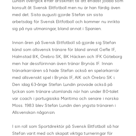
Lundin övergick efter årsskiftet till att endast jobba som
konsult åt Svensk Elitfotboll men nu är han färdig även
med det. Sista augusti gjorde Stefan sin sista
arbetsdag för Svensk Elitfotboll och kommer nu inrikta
sig på nya utmaningar, bland annat i Spanien.
Innan åren på Svensk Elitfotboll så gjorde sig Stefan
känd som allsvensk tränare för bland annat Gefle IF,
Halmstad BK, Örebro SK, BK Häcken och IFK Göteborg
men har dessförinnan även tränar Brynäs IF. Innan
tränarkarriären så hade Stefan också en spelarkarriär
med allsvenskt spel i Brynäs IF, AIK och Örebro SK i.
Den idag 63-årige Stefan Lundin provade också på
lyckan som tränare utomlands när han under 80-talet
var coach i portugisiska Maritimo och senare i norska
Moss. 1983 blev Stefan Lundin den yngsta tränaren i
Allsvenskan någonsin.
I sin roll som Sportdirektör på Svensk Elitfotboll så har
Stefan varit med och skapat viktiga turneringar för