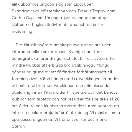
elitklubbarnas ungdomslag som Ligacupen,
Skandinaviska Mästerskapen och Tipselit Trophy inom
Gothia Cup, som förlänger just säsongen samt ger
klubbarna högkvalitativt motstånd och en bättre
matchning.
– Det blir allt svårare att skapa nya elitspelare i den
internationella konkurrensen. Sverige har stora
demografiska förändringar och det blir allt svårare för
mindre klubbar att erbjuda bra utbildningar. Många
gånger på grund av ett förändrat förhållningssätt till
föreningslivet. Vill vi hänga med i utvecklingen så är det
ett måste att kunna utvecklande och stimulerande
utbildning innan 19 års ålder till spelare och det behövs
klubbar som arbetar och har resurser för spelare i 14-20
års ålder. Vi och klubbarna måste dessutom hantera att
inte alla spelare erbjuds ”bra” utbildning. Vi måste samla
upp dessa ungdomar. Vi har ansvar för det, menar
Stefan.