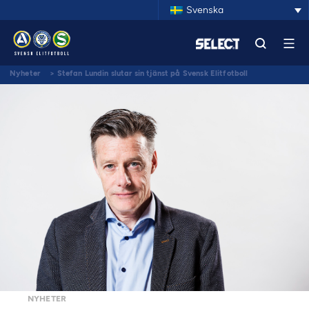
Svenska
Nyheter
>
Stefan Lundin slutar sin tjänst på Svensk Elitfotboll
NYHETER