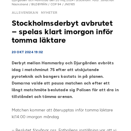
Djurgården och Halmstad den 20 maj 2024 i Stockholm. Foto: Jonathan
Näckstrand / BILDBYRÅN / COP 94 / JN0165
ALLSVENSKAN
NYHETER
Stockholmsderbyt avbrutet
– spelas klart imorgon inför
tomma läktare
20 OKT 2024 19:02
Derbyt mellan Hammarby och Djurgården avbröts
idag i matchminut 75 efter att utskjutande
pyroteknik och bangers kastats in på planen.
Domarna valde att pausa matchen och efter ett
långt matchmöte beslutade sig Polisen för att dra in
tillståndet och tömma arenan.
Matchen kommer att återupptas inför tomma läktare
kl.14:00 imorgon måndag.
– Beslutet förvånar oss. Fotbollens inställning var att vi