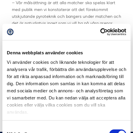
– Vår målsättning är att alla matcher ska spelas klart
med publik men vi konstaterar att det förekommit
utskjutande pyroteknik och bangers under matchen och
det är naturligtvis inget som vi vill ha på våra arenor.
Användandet av pyroteknik förstör oerhört mycket för
oss men vi är trots det förvånade över dagens beslut,
menar Johan Lindvall.
Denna webbplats använder cookies
– Vi upplever fotbollens alla aktörer har tagit ett stort
Vi använder cookies och liknande teknologier för att
ansvar den här säsongen, men vi har tyvärr sett en
analysera vår trafik, förbättra din användarupplevelse och
ökning i antal ordningsstörningar nu på hösten vilket
för att rikta anpassad information och marknadsföring till
tyvärr riskerar att ge oss en sämre position i våra
dig. Den information som samlas in kan komma att delas
samtal med regeringsföreträdare och polisen. Det skulle
med sociala medier och annons- och analysföretag som
underlätta enormt om vi kunde slutföra den här
vi samarbeter med. Du kan nedan välja att acceptera alla
säsongen på ett fint sätt, avslutar Johan Lindvall.
cookies eller välja vilka cookies som du vill ska
användas.
Dela på Facebook
Dela på Twitter
Samtyckesval