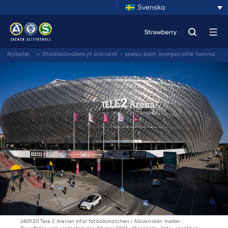
Svenska
Nyheter
>
Stockholmsderbyt avbrutet – spelas klart imorgon inför tomma
läktare
240520 Tele 2 Arenan inför fotbollsmatchen i Allsvenskan mellan