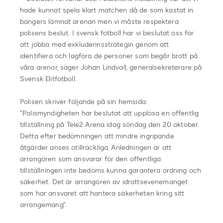
hade kunnat spela klart matchen då de som kastat in
bangers lämnat arenan men vi måste respektera
polisens beslut. I svensk fotboll har vi beslutat oss för
att jobba med exkluderinsstrategin genom att
identifiera och lagföra de personer som begår brott på
våra arenor, säger Johan Lindvall, generalsekreterare på
Svensk Elitfotboll.
Polisen skriver följande på sin hemsida:
”Polismyndigheten har beslutat att upplösa en offentlig
tillställning på Tele2 Arena idag söndag den 20 oktober.
Detta efter bedömningen att mindre ingripande
åtgärder anses otillräckliga. Anledningen är att
arrangören som ansvarar för den offentliga
tillställningen inte bedöms kunna garantera ordning och
säkerhet. Det är arrangören av idrottsevenemanget
som har ansvaret att hantera säkerheten kring sitt
arrangemang”.