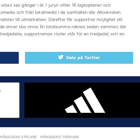
ses sex gånger i år. I juryn sitter 16 lagkaptener och
iksmedia och från lokalmedia i de samhällen där Allsvenskan
alister till utmärkelsen. Därefter får supportrar möjlighet att
om de anser ska vinna. En totalsumma räknas sedan samman, där
tredjedelar, supportrarnas röster står för en tredjedel, och en
Dela på Twitter
MÅNADENS SPELARE
MÅNADENS TRÄNARE