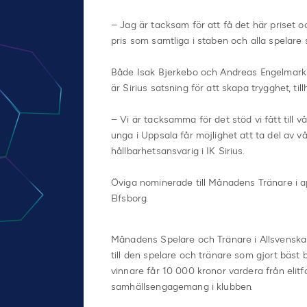
– Jag är tacksam för att få det här priset och
pris som samtliga i staben och alla spelare
Både Isak Bjerkebo och Andreas Engelmark 
är Sirius satsning för att skapa trygghet, t
– Vi är tacksamma för det stöd vi fått till vå
unga i Uppsala får möjlighet att ta del av vår
hållbarhetsansvarig i IK Sirius.
Öviga nominerade till Månadens Tränare i a
Elfsborg.
Månadens Spelare och Tränare i Allsvenskan
till den spelare och tränare som gjort bäs
vinnare får 10 000 kronor vardera från elitf
samhällsengagemang i klubben.