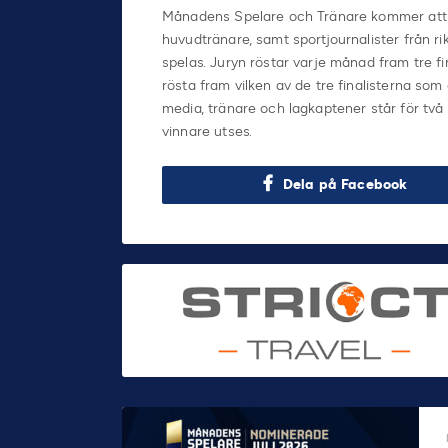
Månadens Spelare och Tränare kommer att ut
huvudtränare, samt sportjournalister från r
spelas. Juryn röstar varje månad fram tre fin
rösta fram vilken av de tre finalisterna s
media, tränare och lagkaptener står för två 
vinnare utses.
Dela på Facebook