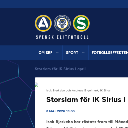
OM SEF
SPORT
FOTBOLLSEFFEKTE
Storslam för IK Sirius i april
Isak Bjerkebo och Andreas Engelmark, IK Sirius
Storslam för IK Sirius i 
8 MAJ 2026 13:00
Isak Bjerkebo har röstats fram till Måna