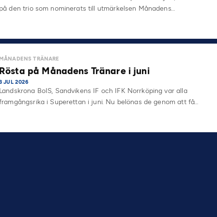
på den trio som nominerats till utmärkelsen Månadens…
MÅNADENS TRÄNARE
Rösta på Månadens Tränare i juni
3 JUL 2026
Landskrona BoIS, Sandvikens IF och IFK Norrköping var alla
framgångsrika i Superettan i juni. Nu belönas de genom att få…