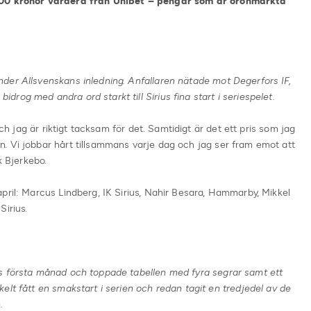
 000 kronor vardera från Unibet – pengar som är öronmärkta
der Allsvenskans inledning. Anfallaren nätade mot Degerfors IF,
og med andra ord starkt till Sirius fina start i seriespelet.
och jag är riktigt tacksam för det. Samtidigt är det ett pris som jag
. Vi jobbar hårt tillsammans varje dag och jag ser fram emot att
k Bjerkebo.
pril: Marcus Lindberg, IK Sirius, Nahir Besara, Hammarby, Mikkel
Sirius.
s första månad och toppade tabellen med fyra segrar samt ett
elt fått en smakstart i serien och redan tagit en tredjedel av de
.