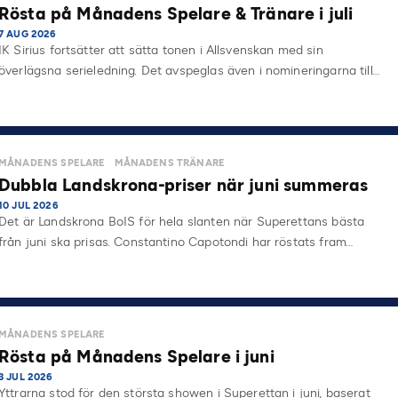
Rösta på Månadens Spelare & Tränare i juli
7 AUG 2026
IK Sirius fortsätter att sätta tonen i Allsvenskan med sin
överlägsna serieledning. Det avspeglas även i nomineringarna till…
MÅNADENS SPELARE
MÅNADENS TRÄNARE
Dubbla Landskrona-priser när juni summeras
10 JUL 2026
Det är Landskrona BoIS för hela slanten när Superettans bästa
från juni ska prisas. Constantino Capotondi har röstats fram…
MÅNADENS SPELARE
Rösta på Månadens Spelare i juni
3 JUL 2026
Yttrarna stod för den största showen i Superettan i juni, baserat