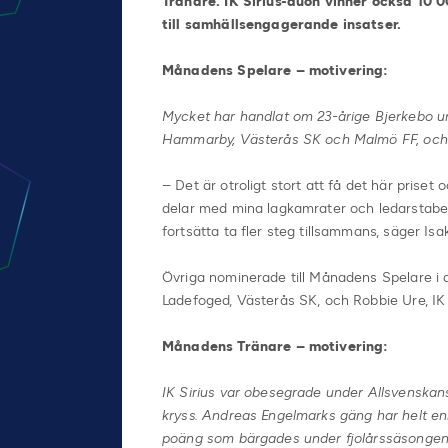
Tränare. IK Sirius-duon vinner också 10
till samhällsengagerande insatser.
Månadens Spelare – motivering:
Mycket har handlat om 23-årige Bjerkebo un
Hammarby, Västerås SK och Malmö FF, och bidr
– Det är otroligt stort att få det här priset 
delar med mina lagkamrater och ledarstaben
fortsätta ta fler steg tillsammans, säger Isa
Övriga nominerade till Månadens Spelare i a
Ladefoged, Västerås SK, och Robbie Ure, IK 
Månadens Tränare – motivering:
IK Sirius var obesegrade under Allsvenskan
kryss. Andreas Engelmarks gäng har helt enk
poäng som bärgades under fjolårssäsongen