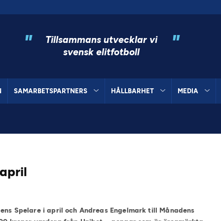
"
"
Tillsammans utvecklar vi
svensk elitfotboll
N
SAMARBETSPARTNERS
HÅLLBARHET
MEDIA
april
dens Spelare i april och Andreas Engelmark till Månadens