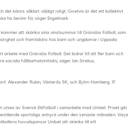
 det känns såklart väldigt roligt. Givetvis är det ett kollektivt
 ska ha beröm för, säger Engelmark.
kommer att skänka sina vinstsummor till Gränslös Fotboll, som
illhörighet och framtidstro hos barn och ungdomar i Uppsala.
rt arbete med Gränslös Fotboll. Det bidrar till att fler barn och
a sociala hållbarhetsinitiativ, säger Ian Sirelius,
pril: Alexander Rubin, Västerås SK, och Björn Hamberg, IF
 utses av Svensk Elitfotboll i samarbete med Unibet. Priset går
t bestående sportsliga avtryck under den senaste månaden. Varje
otbollens huvudsponsor Unibet att skänka till ett