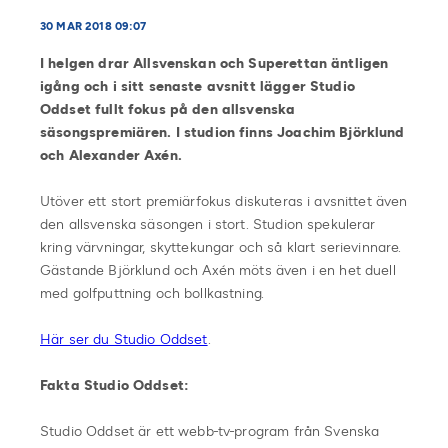
30 MAR 2018 09:07
I helgen drar Allsvenskan och Superettan äntligen
igång och i sitt senaste avsnitt lägger Studio
Oddset fullt fokus på den allsvenska
säsongspremiären. I studion finns Joachim Björklund
och Alexander Axén.
Utöver ett stort premiärfokus diskuteras i avsnittet även
den allsvenska säsongen i stort. Studion spekulerar
kring värvningar, skyttekungar och så klart serievinnare.
Gästande Björklund och Axén möts även i en het duell
med golfputtning och bollkastning.
Här ser du Studio Oddset
.
Fakta Studio Oddset:
Studio Oddset är ett webb-tv-program från Svenska