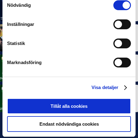
MÅNADENS SPELARE
MÅNADENS TRÄNARE
Nödvändig
Rösta på Månadens Spelare & Tränare i juli
7 AUG 2026
Inställningar
MÅNADENS SPELARE
MÅNADENS TRÄNARE
Dubbla Landskrona-priser när juni summeras
Statistik
10 JUL 2026
Marknadsföring
MÅNADENS SPELARE
Rösta på Månadens Spelare i juni
3 JUL 2026
Visa detaljer
MÅNADENS TRÄNARE
Rösta på Månadens Tränare i juni
3 JUL 2026
Tillåt alla cookies
Endast nödvändiga cookies