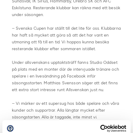
Sundsvall, IK Sirius, Hammarby, Örebro SK och AFC
Eskilstuna. Resterande klubbar kan räkna med ett besök
under säsongen.
– Svenska Cupen har ställt till det lite för oss. Klubbarna
har haft så mycket att göra så att det har varit en
utmaning att få till en tid. Vi hoppas kunna besöka
resterande klubbar efter sommaren istället.
Under allsvenskans upptaktsträff fanns Studio Oddset
på plats med en monter där de intervjuade tränare och
spelare i en livesändning på Facebook inför
säsongsstarten. Matthias Svensson säger att det finns
ett extra stort intresse runt Allsvenskan just nu.
– Vi märker av ett supersug hos både spelare och våra
kunder och supportrar. Alla längtar mycket efter
säsongstarten. Alla är taggade, inte minst vi.
Förhoppningsvis kommer vi också att bevaka
Allsvenskan under säsongen, efter att vår provperiod är