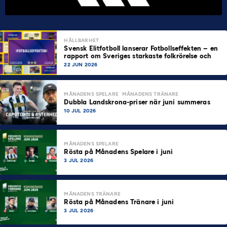
HÅLLBARHET
Svensk Elitfotboll lanserar Fotbollseffekten – en
rapport om Sveriges starkaste folkrörelse och
samhällskraft
22 JUN 2026
MÅNADENS SPELARE
MÅNADENS TRÄNARE
Dubbla Landskrona-priser när juni summeras
10 JUL 2026
MÅNADENS SPELARE
Rösta på Månadens Spelare i juni
3 JUL 2026
MÅNADENS TRÄNARE
Rösta på Månadens Tränare i juni
3 JUL 2026