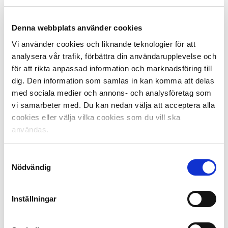
över. Vårt program har varit en framgång redan nu och
jag tycker att vi har hittat ett eget koncept och
Denna webbplats använder cookies
formspråk i Studio Oddset. Det är högt i tak och det är
kompissnack emellan som gör programmen bra. Just
Vi använder cookies och liknande teknologier för att
snacket och profilerna bakom, det är det som är det
analysera vår trafik, förbättra din användarupplevelse och
viktiga.
för att rikta anpassad information och marknadsföring till
dig. Den information som samlas in kan komma att delas
De sex avsnitten sänds på Svenskaspel.se, Oddsets
med sociala medier och annons- och analysföretag som
Facebook,
Svenska Spels youtubekanal
och går även
vi samarbeter med. Du kan nedan välja att acceptera alla
att se på expressens digitala kanaler.
cookies eller välja vilka cookies som du vill ska
användas.
Agenda Road to Allsvenskan:
Fredag 31 mars
Samtyckesval
Roadtrip Hammarby
Nödvändig
Tisdag 4 april
Roadtrip Örebro
Inställningar
Fredag 7 april