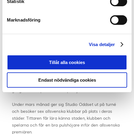
Roadtrip AFC Eskilstuna
Statistik
Lördag 8 april
Marknadsföring
Roadtrip Djurgården
Måndag 10 april
Roadtrip Sirius
Visa detaljer
Torsdag 14 april
Tillåt alla cookies
Roadtrip GIF Sundsvall
Fakta Studio Oddset – Road to Allsvenskan:
Endast nödvändiga cookies
Svenska Spels studioprogram Studio Oddset sänds en
gång i veckan på Svenska Spels youtubekanal.
Under mars månad ger sig Studio Oddset ut på turné
och besöker sex allsvenska klubbar på plats i deras
städer. Tittaren får lära känna staden, klubben och
spelarna och får en bra pulshöjare inför den allsvenska
premiären.