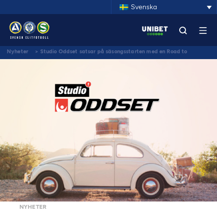
Svenska
Nyheter
>
Studio Oddset satsar på säsongsstarten med en Road to
Allsvenskan
NYHETER