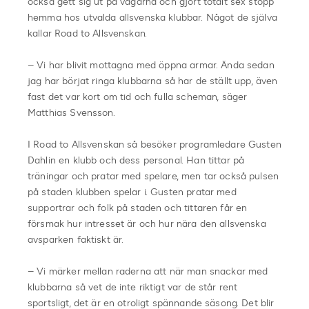
också gett sig ut på vägarna och gjort totalt sex stopp
hemma hos utvalda allsvenska klubbar. Något de själva
kallar Road to Allsvenskan.
– Vi har blivit mottagna med öppna armar. Ända sedan
jag har börjat ringa klubbarna så har de ställt upp, även
fast det var kort om tid och fulla scheman, säger
Matthias Svensson.
I Road to Allsvenskan så besöker programledare Gusten
Dahlin en klubb och dess personal. Han tittar på
träningar och pratar med spelare, men tar också pulsen
på staden klubben spelar i. Gusten pratar med
supportrar och folk på staden och tittaren får en
försmak hur intresset är och hur nära den allsvenska
avsparken faktiskt är.
– Vi märker mellan raderna att när man snackar med
klubbarna så vet de inte riktigt var de står rent
sportsligt, det är en otroligt spännande säsong. Det blir