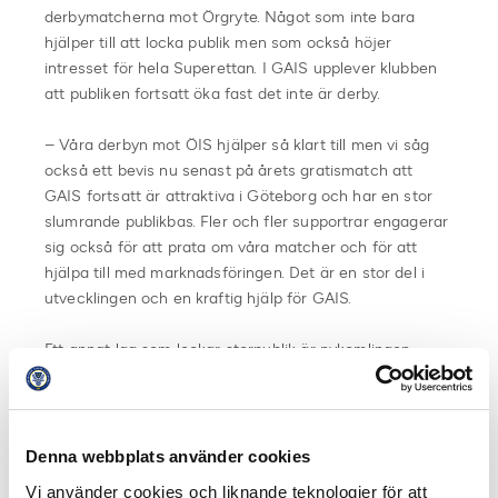
derbymatcherna mot Örgryte. Något som inte bara
hjälper till att locka publik men som också höjer
intresset för hela Superettan. I GAIS upplever klubben
att publiken fortsatt öka fast det inte är derby.
– Våra derbyn mot ÖIS hjälper så klart till men vi såg
också ett bevis nu senast på årets gratismatch att
GAIS fortsatt är attraktiva i Göteborg och har en stor
slumrande publikbas. Fler och fler supportrar engagerar
sig också för att prata om våra matcher och för att
hjälpa till med marknadsföringen. Det är en stor del i
utvecklingen och en kraftig hjälp för GAIS.
Ett annat lag som lockar storpublik är nykomlingen
Dalkurd. Hos dalkarlarna är situationen så att laget
lockar fler åskådare på bortaplan än hemma på
Domnarsvallen.
Denna webbplats använder cookies
– Att vi skulle ha fler supportrar på bortaplan hade vi på
Vi använder cookies och liknande teknologier för att