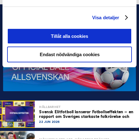
Visa detaljer
Tillåt alla cookies
Endast nödvändiga cookies
HÅLLBARHET
Svensk Elitfotboll lanserar Fotbollseffekten – en
rapport om Sveriges starkaste folkrörelse och
samhällskraft
22 JUN 2026