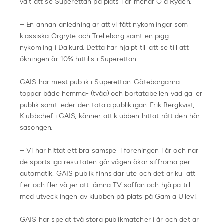
valt att se Superettan på plats i år menar Ola Rydén.
– En annan anledning är att vi fått nykomlingar som
klassiska Örgryte och Trelleborg samt en pigg
nykomling i Dalkurd. Detta har hjälpt till att se till att
ökningen är 10% hittills i Superettan.
GAIS har mest publik i Superettan. Göteborgarna
toppar både hemma- (tvåa) och bortatabellen vad gäller
publik samt leder den totala publikligan. Erik Bergkvist,
Klubbchef i GAIS, känner att klubben hittat rätt den här
säsongen.
– Vi har hittat ett bra samspel i föreningen i år och när
de sportsliga resultaten går vägen ökar siffrorna per
automatik. GAIS publik finns där ute och det är kul att
fler och fler väljer att lämna TV-soffan och hjälpa till
med utvecklingen av klubben på plats på Gamla Ullevi.
GAIS har spelat två stora publikmatcher i år och det är