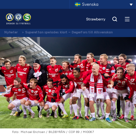
Svenska
Nyheter
>
Superettan spelades klart – Degerfors till Allsvenskan
Foto: Michael Erichsen / BILDBYRÅN / COP 89 / MI0067