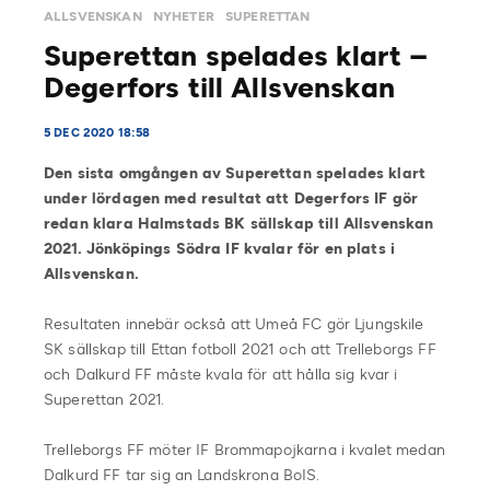
ALLSVENSKAN
NYHETER
SUPERETTAN
Superettan spelades klart –
Degerfors till Allsvenskan
5 DEC 2020 18:58
Den sista omgången av Superettan spelades klart
under lördagen med resultat att Degerfors IF gör
redan klara Halmstads BK sällskap till Allsvenskan
2021. Jönköpings Södra IF kvalar för en plats i
Allsvenskan.
Resultaten innebär också att Umeå FC gör Ljungskile
SK sällskap till Ettan fotboll 2021 och att Trelleborgs FF
och Dalkurd FF måste kvala för att hålla sig kvar i
Superettan 2021.
Trelleborgs FF möter IF Brommapojkarna i kvalet medan
Dalkurd FF tar sig an Landskrona BoIS.