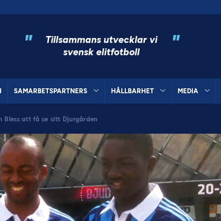
"
"
Tillsammans utvecklar vi
svensk elitfotboll
N
SAMARBETSPARTNERS
HÅLLBARHET
MEDIA
 Bless att få se sitt Djurgården