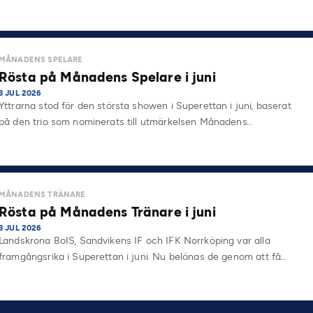
MÅNADENS SPELARE
Rösta på Månadens Spelare i juni
3 JUL 2026
Yttrarna stod för den största showen i Superettan i juni, baserat
på den trio som nominerats till utmärkelsen Månadens…
MÅNADENS TRÄNARE
Rösta på Månadens Tränare i juni
3 JUL 2026
Landskrona BoIS, Sandvikens IF och IFK Norrköping var alla
framgångsrika i Superettan i juni. Nu belönas de genom att få…