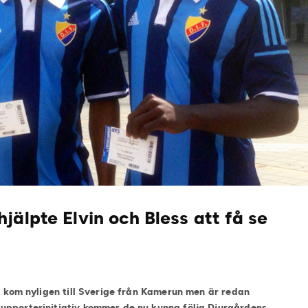
jälpte Elvin och Bless att få se
a, kom nyligen till Sverige från Kamerun men är
redan
upporterinitiativ kommer de nu kunna följa Djurgårdens