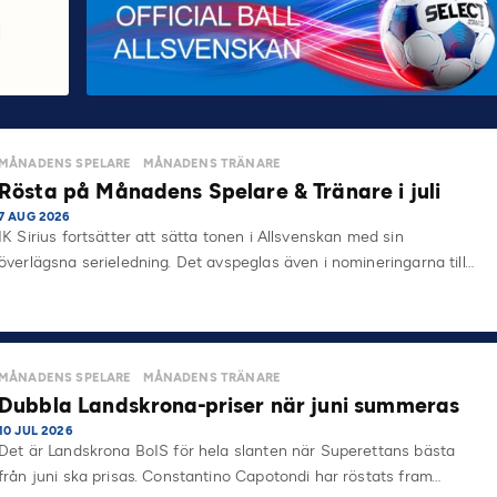
MÅNADENS SPELARE
MÅNADENS TRÄNARE
Rösta på Månadens Spelare & Tränare i juli
7 AUG 2026
IK Sirius fortsätter att sätta tonen i Allsvenskan med sin
överlägsna serieledning. Det avspeglas även i nomineringarna till…
MÅNADENS SPELARE
MÅNADENS TRÄNARE
Dubbla Landskrona-priser när juni summeras
10 JUL 2026
Det är Landskrona BoIS för hela slanten när Superettans bästa
från juni ska prisas. Constantino Capotondi har röstats fram…