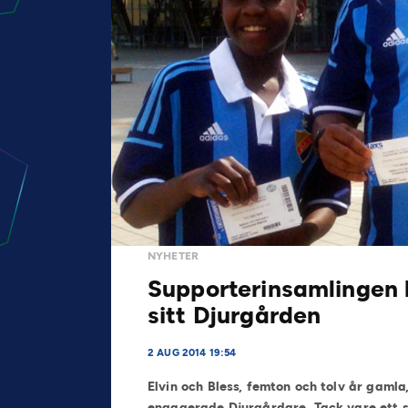
NYHETER
Supporterinsamlingen h
sitt Djurgården
2 AUG 2014 19:54
Elvin och Bless, femton och tolv år gaml
engagerade Djurgårdare. Tack vare ett s