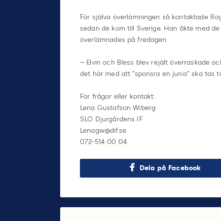
För själva överlämningen så kontaktade Rog
sedan de kom till Sverige. Han åkte med de o
överlämnades på fredagen.
– Elvin och Bless blev rejält överraskade och 
det här med att ”sponsra en junis” ska tas t
För frågor eller kontakt:
Lena Gustafson Wiberg
SLO Djurgårdens IF
Lenagw@dif.se
072-514 00 04
Dela på Facebook