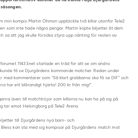
 säsongen.
 min kompis Martin Öhman upptäckte två killar utanför Tele2
en som inte hade några pengar. Martin köpte biljetter åt dem
 sa att jag skulle försöka styra upp nånting för resten av
rforumet 11433.net startade en tråd för att se om andra
arna kunde få se Djurgårdens kommande matcher. Redan under
kr med kommentarer som ”Så klart grabbarna ska få se DIF” och
a har ett blårandigt hjärta! 200 kr från mig!”.
rna även till matchtröjor som killarna nu kan ha på sig på
 tar emot Helsingborg på Tele2 Arena.
ljetter till Djurgårdens nya barn- och
ch Bless kan sta med sig kompisar på Djurgårdens match mot