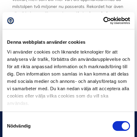
milstolpen två miljoner nu passerats. Rekordet har även
all möjlighet att öka ytterligare då det återstår fyra
omgångar av serien.
– Två miljoner åskådare är fantastiskt, en drömgräns är
nådd. Men fortfarande har vi många publikfester kvar i
Denna webbplats använder cookies
årets serie och många rafflande matcher ska spelas
Vi använder cookies och liknande teknologier för att
innan medaljerna delas ut, säger Ola Rydén, Liga- och
analysera vår trafik, förbättra din användarupplevelse och
Evenemangsansvarig på Svensk Elitfotboll.
för att rikta anpassad information och marknadsföring till
dig. Den information som samlas in kan komma att delas
Robert Johansson / FOTO: Bildbyrån
med sociala medier och annons- och analysföretag som
vi samarbeter med. Du kan nedan välja att acceptera alla
Dela på Facebook
Dela på Twitter
cookies eller välja vilka cookies som du vill ska
användas.
Samtyckesval
Nödvändig