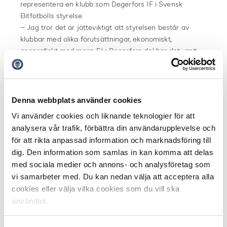
representera en klubb som Degerfors IF i Svensk
Elitfotbolls styrelse.
– Jag tror det är jätteviktigt att styrelsen består av
klubbar med olika förutsättningar, ekonomiskt,
geografiskt med mera. För Degerfors del har det varit
mycket positivt och lärorikt att finnas med på den här
nivån. Det har bland annat ökat styrelsens engagemang
för fotbollens gemensamma frågor.
Denna webbplats använder cookies
Suzanne Hällström klev av sin post i SEF:s styrelse i
Vi använder cookies och liknande teknologier för att
samband med årsmötet den 21 mars.
analysera vår trafik, förbättra din användarupplevelse och
för att rikta anpassad information och marknadsföring till
Hedersledamöter
Svensk Elitfotboll
dig. Den information som samlas in kan komma att delas
Lars-Christer Olsson, Lund
med sociala medier och annons- och analysföretag som
Björn Ahlberg, Norrköping
vi samarbeter med. Du kan nedan välja att acceptera alla
Lars Appelqvist, Stockholm
cookies eller välja vilka cookies som du vill ska
Kenneth Håkansson, Landskrona
användas.
Rose-Marie Frebran, Örebro
Tommy Theorin, Malmö
Mats Enquist, Uppsala