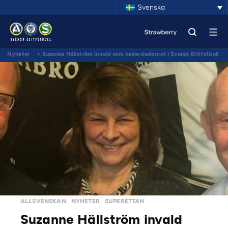
Svenska
Nyheter
>
Suzanne Hällström invald som hedersledamot i Svensk Elitfotboll
ALLSVENSKAN
NYHETER
SUPERETTAN
Suzanne Hällström invald