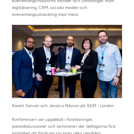
evenemangsindustrins trender och utmaningar inom
digitalisering, CRM, sociala medier och
evenemangsutveckling med mera.
Kaveh Sarvari och Jessica Nilsson på SEAT i London
Konferensen var uppdelad i föreläsningar,
paneldiskussioner och seminarier där deltagarna fick
möjlighet att fördjupa sig inom olika områden.