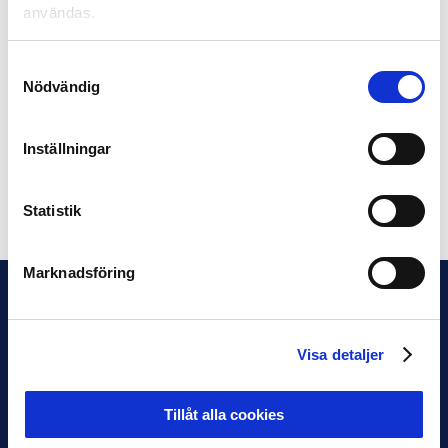
användas.
Fakta EFIT:
Elitfotbollens IT-system. Tillsammans använder vi vår
Samtyckesval
breda erfarenhet till att koppla tekniska lösningar till
Nödvändig
behovet inom fotbollen samt samarbetet med våra
befintliga mediapartners. Det bidrar till en kommersiell
utveckling och en sportslig konkurrenskraft.
Inställningar
Dela på Facebook
Dela på Twitter
Statistik
Marknadsföring
Visa detaljer
Tillåt alla cookies