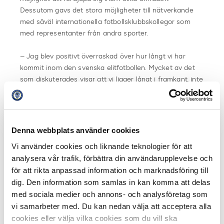
Dessutom gavs det stora möjligheter till nätverkande
med såväl internationella fotbollsklubbskollegor som
med representanter från andra sporter.
– Jag blev positivt överraskad över hur långt vi har
kommit inom den svenska elitfotbollen. Mycket av det
som diskuterades visar att vi ligger långt i framkant, inte
minst genom vår satsning på EFIT (Elitfotbollens IT-
system). Utöver erfarenhetsutbyte och intressanta
föredrag var nätverket väldigt bra. Genom att ha varit
där har vi närmare till att lyfta luren och fråga våra
Denna webbplats använder cookies
internationella kollegor saker i framtiden, säger Kaveh
Vi använder cookies och liknande teknologier för att
Sarvari.
analysera vår trafik, förbättra din användarupplevelse och
för att rikta anpassad information och marknadsföring till
Fakta CRM:
dig. Den information som samlas in kan komma att delas
Som ett led i elitfotbollens IT-satsning har klubbarna i
med sociala medier och annons- och analysföretag som
Allsvenskan och Superettan infört ett gemensamt
system för kundhantering (CRM). Klubbarna är just nu
vi samarbeter med. Du kan nedan välja att acceptera alla
inne i processen med att gå över till det nya systemet.
cookies eller välja vilka cookies som du vill ska