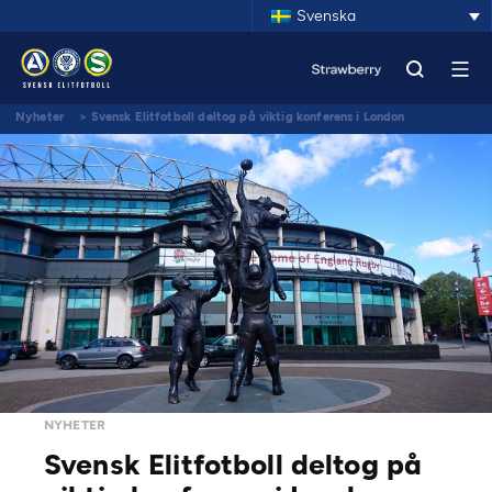
Svenska
Nyheter
>
Svensk Elitfotboll deltog på viktig konferens i London
NYHETER
Svensk Elitfotboll deltog på