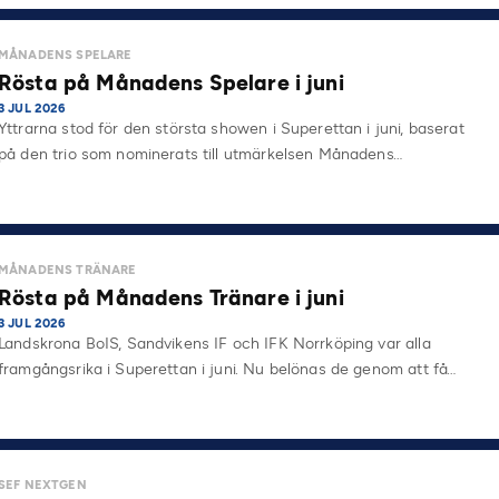
MÅNADENS SPELARE
Rösta på Månadens Spelare i juni
3 JUL 2026
Yttrarna stod för den största showen i Superettan i juni, baserat
på den trio som nominerats till utmärkelsen Månadens…
MÅNADENS TRÄNARE
Rösta på Månadens Tränare i juni
3 JUL 2026
Landskrona BoIS, Sandvikens IF och IFK Norrköping var alla
framgångsrika i Superettan i juni. Nu belönas de genom att få…
SEF NEXTGEN