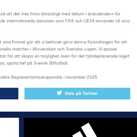
tså att det inte finns tillräckligt med datum i årskalendern för
de internationella datumen som FIFA och UEFA använder till sina
 sina format gör att vi behöver göra denna förändringen för att
ionella matcher i Allsvenskan och Svenska cupen. Vi passar
ettan för att skapa en möjlighet även för det fjärdeplacerade laget
, sportchef på Svensk Elitfotboll.
bundets Representantsskapsmöte i november 2025.
Dela på Twitter