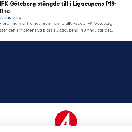
IFK Göteborg stängde till i Ligacupens P19-
final
22 JUN 2026
Flera fina mål framåt, men framförallt visade IFK Göteborg
återigen sin defensiva klass i Ligacupens P19-final, där det…