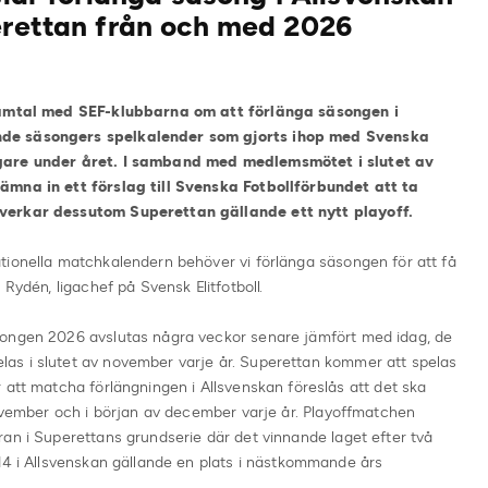
erettan från och med 2026
 samtal med SEF-klubbarna om att förlänga säsongen i
nde säsongers spelkalender som gjorts ihop med Svenska
igare under året. I samband med medlemsmötet i slutet av
ämna in ett förslag till Svenska Fotbollförbundet att ta
åverkar dessutom Superettan gällande ett nytt playoff.
tionella matchkalendern behöver vi förlänga säsongen för att få
Rydén, ligachef på Svensk Elitfotboll.
songen 2026 avslutas några veckor senare jämfört med idag, de
as i slutet av november varje år. Superettan kommer att spelas
 att matcha förlängningen i Allsvenskan föreslås att det ska
november och i början av december varje år. Playoffmatchen
an i Superettans grundserie där det vinnande laget efter två
14 i Allsvenskan gällande en plats i nästkommande års