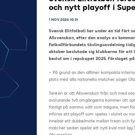
och nytt playoff i Sup
1 NOV 2024 10:31
Svensk Elitfotboll har under en tid fört
Allsvenskan, efter den analys av komma
Fotbollförbundets tävlingsavdelning tid
oktober beslutade sig klubbarna för att l
beslut om i repskapet 2025. Förslaget p
– På grund av den alltmer kompakta interna
plats med alla nationella matcher, säger Ola 
Tanken är att Allsvenskan från och med sä
avslutande två omgångarna kommer att spel
färdigt på samma sätt som tidigare, men för
införas ett playoff som spelas i slutet av 
innebär ett dubbelmöte mellan trean och fyr
matcher sedan spelar ett nytt kval mot lag 
Allsvenskan.