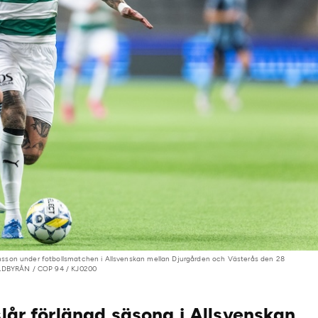
sson under fotbollsmatchen i Allsvenskan mellan Djurgården och Västerås den 28
BILDBYRÅN / COP 94 / KJ0200
slår förlängd säsong i Allsvenskan