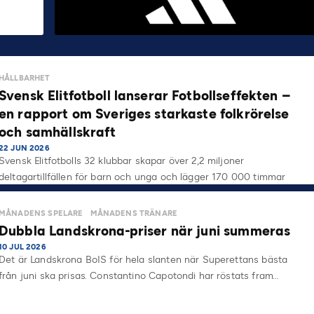
HÅLLBARHET
Svensk Elitfotboll lanserar Fotbollseffekten –
en rapport om Sveriges starkaste folkrörelse
och samhällskraft
22 JUN 2026
Svensk Elitfotbolls 32 klubbar skapar över 2,2 miljoner
deltagartillfällen för barn och unga och lägger 170 000 timmar
på…
MÅNADENS SPELARE
MÅNADENS TRÄNARE
Dubbla Landskrona-priser när juni summeras
10 JUL 2026
Det är Landskrona BoIS för hela slanten när Superettans bästa
från juni ska prisas. Constantino Capotondi har röstats fram…