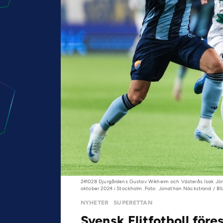
241028 Djurgårdens Gustav Wikheim och Västerås Isak Jön
oktober 2024 i Stockholm. Foto: Jonathan Näckstrand / 
NYHETER
SUPERETTAN
Svensk Elitfotboll före