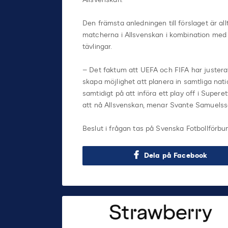
Den främsta anledningen till förslaget är all
matcherna i Allsvenskan i kombination med 
tävlingar.
– Det faktum att UEFA och FIFA har justerat
skapa möjlighet att planera in samtliga nat
samtidigt på att införa ett play off i Super
att nå Allsvenskan, menar Svante Samuelsson
Beslut i frågan tas på Svenska Fotbollför
Dela på Facebook