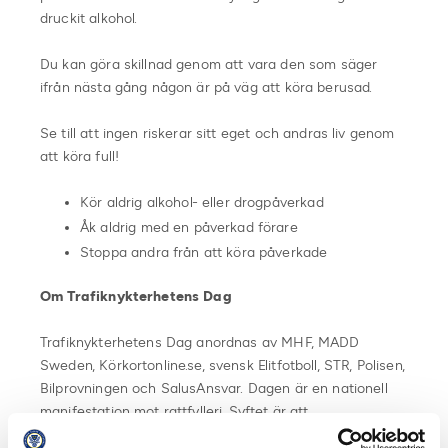
druckit alkohol.
Du kan göra skillnad genom att vara den som säger
ifrån nästa gång någon är på väg att köra berusad.
Se till att ingen riskerar sitt eget och andras liv genom
att köra full!
Kör aldrig alkohol- eller drogpåverkad
Åk aldrig med en påverkad förare
Stoppa andra från att köra påverkade
Om Trafiknykterhetens Dag
Trafiknykterhetens Dag anordnas av MHF, MADD
Sweden, Körkortonline.se, svensk Elitfotboll, STR, Polisen,
Bilprovningen och SalusAnsvar. Dagen är en nationell
manifestation mot rattfylleri. Syftet är att
uppmärksamma rattfylleriets yttersta konsekvenser, de