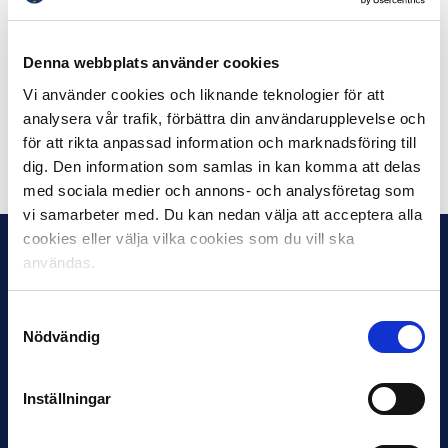
som skadas eller dödas på grund av alkohol i trafiken.
www.trafiknykterhetensdag.se
Denna webbplats använder cookies
Vi använder cookies och liknande teknologier för att
analysera vår trafik, förbättra din användarupplevelse och
för att rikta anpassad information och marknadsföring till
Dela på Facebook
Dela på Twitter
dig. Den information som samlas in kan komma att delas
med sociala medier och annons- och analysföretag som
vi samarbeter med. Du kan nedan välja att acceptera alla
cookies eller välja vilka cookies som du vill ska
användas.
Samtyckesval
Nödvändig
Inställningar