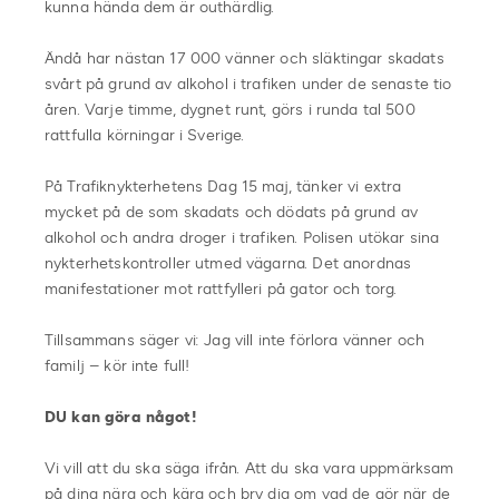
kunna hända dem är outhärdlig.
Ändå har nästan 17 000 vänner och släktingar skadats
svårt på grund av alkohol i trafiken under de senaste tio
åren. Varje timme, dygnet runt, görs i runda tal 500
rattfulla körningar i Sverige.
På Trafiknykterhetens Dag 15 maj, tänker vi extra
mycket på de som skadats och dödats på grund av
alkohol och andra droger i trafiken. Polisen utökar sina
nykterhetskontroller utmed vägarna. Det anordnas
manifestationer mot rattfylleri på gator och torg.
Tillsammans säger vi: Jag vill inte förlora vänner och
familj – kör inte full!
DU kan göra något!
Vi vill att du ska säga ifrån. Att du ska vara uppmärksam
på dina nära och kära och bry dig om vad de gör när de