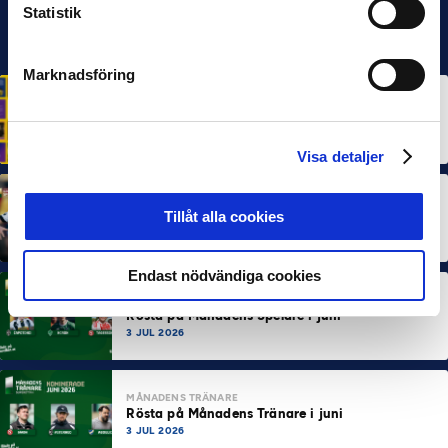
Statistik
Marknadsföring
HÅLLBARHET
Svensk Elitfotboll lanserar Fotbollseffekten – en
rapport om Sveriges starkaste folkrörelse och
samhällskraft
22 JUN 2026
Visa detaljer
MÅNADENS SPELARE
MÅNADENS TRÄNARE
Tillåt alla cookies
Dubbla Landskrona-priser när juni summeras
10 JUL 2026
Endast nödvändiga cookies
MÅNADENS SPELARE
Rösta på Månadens Spelare i juni
3 JUL 2026
MÅNADENS TRÄNARE
Rösta på Månadens Tränare i juni
3 JUL 2026