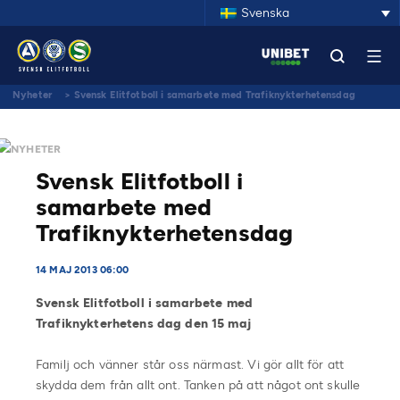
Svenska
Nyheter
>
Svensk Elitfotboll i samarbete med Trafiknykterhetensdag
NYHETER
Svensk Elitfotboll i
samarbete med
Trafiknykterhetensdag
14 MAJ 2013 06:00
Svensk Elitfotboll i samarbete med
Trafiknykterhetens dag den 15 maj
Familj och vänner står oss närmast. Vi gör allt för att
skydda dem från allt ont. Tanken på att något ont skulle