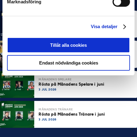
Marknadsföring
MÅNADENS SPELARE
MÅNADENS TRÄNARE
Rösta på Månadens Spelare & Tränare i juli
Visa detaljer
7 AUG 2026
Tillåt alla cookies
MÅNADENS SPELARE
MÅNADENS TRÄNARE
Dubbla Landskrona-priser när juni summeras
10 JUL 2026
Endast nödvändiga cookies
MÅNADENS SPELARE
Rösta på Månadens Spelare i juni
3 JUL 2026
MÅNADENS TRÄNARE
Rösta på Månadens Tränare i juni
3 JUL 2026