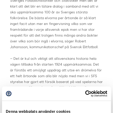
Sveriges Fotbollshistoriker och Statistiker men det är
klart att det blir en tätare dialog i samband med att vi
ska uppmärksamma 100 år av Sveriges största
folkrörelse. De bästa elvorna per årtionde är så klart
inget facit utan mer en fingervisning vilka som var
framträdande i varje allsvensk epok men vi har stor
respekt för att det troligen finns många andra åsikter
över vilka som bör ingå i elvorna, säger Robert
Johansson, kommunikationschef på Svensk Elitfotboll.
– Det är kul och viktigt att allsvenskans historia hela
vägen tillbaka från starten 1924 uppmärksammas. Det
är förstås ett omöjligt uppdrag att utse en drömelva för
ett helt årtionde som alla blir nöjda med men vi i SFS
styrelse har gjort ett försök baserat på vad spelarna har
presterat i Allsvenskan, säger Mikael Häggström,
ordförande för Sveriges Fotbollshistoriker och
Statistiker.
Drömelvorna börjar presenteras i samband med
Denna webbplats använder cookies