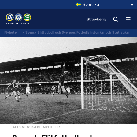
Svenska
Nyheter
>
Svensk Elitfotboll och Sveriges Fotbollshistoriker och Statistiker
presenterar alla tiders allsvenska drömelvor
ALLSVENSKAN
NYHETER