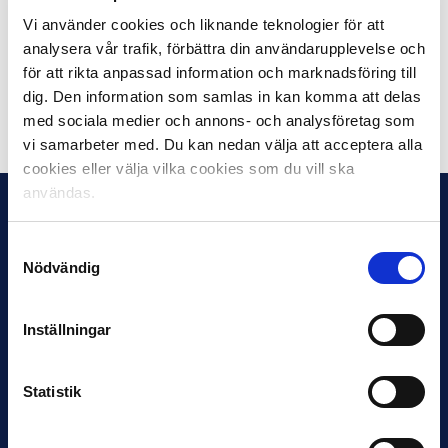
jubileumsomgångarna av Allsvenskan i augusti. Utöver
Vi använder cookies och liknande teknologier för att
detta så kommer klubbarna presentera sina egna bästa
analysera vår trafik, förbättra din användarupplevelse och
allsvenska elvor från de år klubben spelat i Allsvenskan.
för att rikta anpassad information och marknadsföring till
dig. Den information som samlas in kan komma att delas
Dela på Facebook
Dela på Twitter
med sociala medier och annons- och analysföretag som
vi samarbeter med. Du kan nedan välja att acceptera alla
cookies eller välja vilka cookies som du vill ska
användas.
Samtyckesval
Nödvändig
Inställningar
Statistik