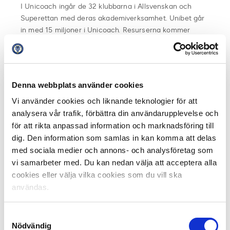
I Unicoach ingår de 32 klubbarna i Allsvenskan och
Superettan med deras akademiverksamhet. Unibet går
in med 15 miljoner i Unicoach. Resurserna kommer
fördelas på de 32 klubbarna i Allsvenskan och
Superettan utifrån Svensk Elitfotbolls
fastställda certifieringsprocess och i första hand gå till
utvecklingen av spelare och ledare i klubben.
Denna webbplats använder cookies
Vi använder cookies och liknande teknologier för att
Unibet satsar 15 miljoner kronor per år på Unicoach.
Detta kommer ge mellan 175 000 – 575 000 kronor till
analysera vår trafik, förbättra din användarupplevelse och
varje klubbs akademiverksamhet per år. Detta är en
för att rikta anpassad information och marknadsföring till
ökning på minst 100 000 kronor för varje klubb varje år.
dig. Den information som samlas in kan komma att delas
med sociala medier och annons- och analysföretag som
Förändringen innebär också en ny hemsida, samt att
vi samarbeter med. Du kan nedan välja att acceptera alla
våra konton på Facebook, Instagram och Twitter byter
cookies eller välja vilka cookies som du vill ska
namn från Tipselit till Unicoach.
användas.
Läs mer på
unicoach.se
.
Samtyckesval
Nödvändig