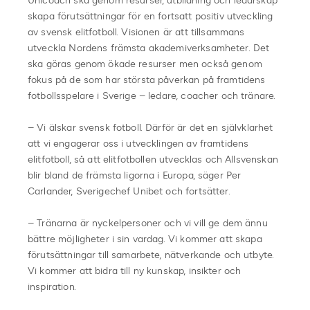
Unicoach ska genom resurser, utbildning och ledarskap
skapa förutsättningar för en fortsatt positiv utveckling
av svensk elitfotboll. Visionen är att tillsammans
utveckla Nordens främsta akademiverksamheter. Det
ska göras genom ökade resurser men också genom
fokus på de som har största påverkan på framtidens
fotbollsspelare i Sverige – ledare, coacher och tränare.
– Vi älskar svensk fotboll. Därför är det en självklarhet
att vi engagerar oss i utvecklingen av framtidens
elitfotboll, så att elitfotbollen utvecklas och Allsvenskan
blir bland de främsta ligorna i Europa, säger Per
Carlander, Sverigechef Unibet och fortsätter.
– Tränarna är nyckelpersoner och vi vill ge dem ännu
bättre möjligheter i sin vardag. Vi kommer att skapa
förutsättningar till samarbete, nätverkande och utbyte.
Vi kommer att bidra till ny kunskap, insikter och
inspiration.