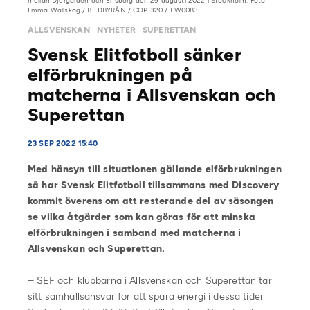
mellan Djurgården och Elfsborg den 29 augusti 2022 i Stockholm. Foto:
Emma Wallskog / BILDBYRÅN / COP 320 / EW0083
ALLSVENSKAN
NYHETER
SUPERETTAN
Svensk Elitfotboll sänker
elförbrukningen på
matcherna i Allsvenskan och
Superettan
23 SEP 2022 15:40
Med hänsyn till situationen gällande elförbrukningen
så har Svensk Elitfotboll tillsammans med Discovery
kommit överens om att resterande del av säsongen
se vilka åtgärder som kan göras för att minska
elförbrukningen i samband med matcherna i
Allsvenskan och Superettan.
– SEF och klubbarna i Allsvenskan och Superettan tar
sitt samhällsansvar för att spara energi i dessa tider.