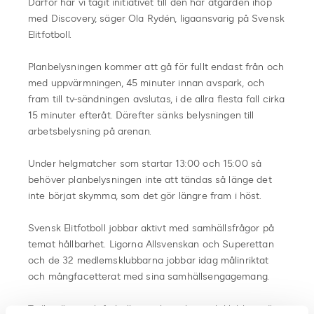
Därför har vi tagit initiativet till den här åtgärden ihop
med Discovery, säger Ola Rydén, ligaansvarig på Svensk
Elitfotboll.
Planbelysningen kommer att gå för fullt endast från och
med uppvärmningen, 45 minuter innan avspark, och
fram till tv-sändningen avslutas, i de allra flesta fall cirka
15 minuter efteråt. Därefter sänks belysningen till
arbetsbelysning på arenan.
Under helgmatcher som startar 13:00 och 15:00 så
behöver planbelysningen inte att tändas så länge det
inte börjat skymma, som det gör längre fram i höst.
Svensk Elitfotboll jobbar aktivt med samhällsfrågor på
temat hållbarhet. Ligorna Allsvenskan och Superettan
och de 32 medlemsklubbarna jobbar idag målinriktat
och mångfacetterat med sina samhällsengagemang.
Tydligt är att elitfotbollens arbete, liga och klubbar, gör