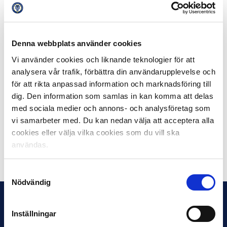
resultat för samhället.
Revisionsbolaget EY fastslog
2019
att den svenska elitfotbollen varje år bidrar med
över 1.2 miljarder till samhället varav 775 miljoner i
samhällsnytta och 493 miljoner i direkta intäkter till
Denna webbplats använder cookies
statskassan.
Vi använder cookies och liknande teknologier för att
analysera vår trafik, förbättra din användarupplevelse och
Tillsammans kan vi skapa bättre förutsättningar för
för att rikta anpassad information och marknadsföring till
samhället i stort.
dig. Den information som samlas in kan komma att delas
med sociala medier och annons- och analysföretag som
Läs mer om Svensk Elitfotbolls arbete med hållbarhet
vi samarbeter med. Du kan nedan välja att acceptera alla
här
.
cookies eller välja vilka cookies som du vill ska
användas.
Dela på Facebook
Dela på Twitter
Samtyckesval
Nödvändig
Inställningar