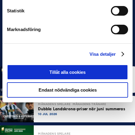
Statistik
Marknadsföring
Visa detaljer
Tillåt alla cookies
MÅNADENS SPELARE
MÅNADENS TRÄNARE
Rösta på Månadens Spelare & Tränare i juli
7 AUG 2026
Endast nödvändiga cookies
MÅNADENS SPELARE
MÅNADENS TRÄNARE
Dubbla Landskrona-priser när juni summeras
10 JUL 2026
MÅNADENS SPELARE