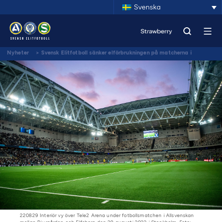
Svenska
Nyheter
>
Svensk Elitfotboll sänker elförbrukningen på matcherna i
Allsvenskan och Superettan
220829 Interiör vy över Tele2 Arena under fotbollsmatchen i Allsvenskan