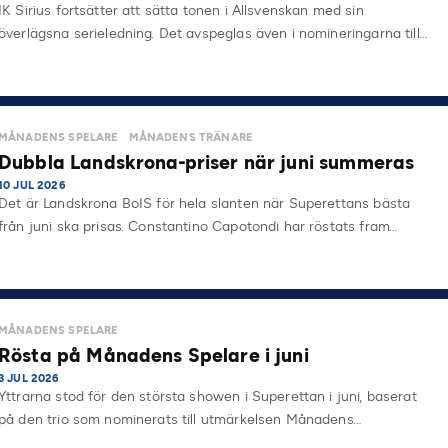
IK Sirius fortsätter att sätta tonen i Allsvenskan med sin
överlägsna serieledning. Det avspeglas även i nomineringarna till…
MÅNADENS SPELARE
MÅNADENS TRÄNARE
Dubbla Landskrona-priser när juni summeras
10 JUL 2026
Det är Landskrona BoIS för hela slanten när Superettans bästa
från juni ska prisas. Constantino Capotondi har röstats fram…
MÅNADENS SPELARE
Rösta på Månadens Spelare i juni
3 JUL 2026
Yttrarna stod för den största showen i Superettan i juni, baserat
på den trio som nominerats till utmärkelsen Månadens…