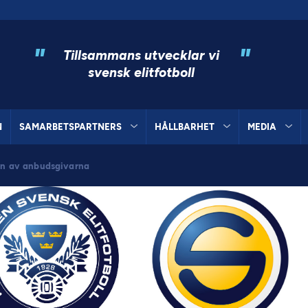
"
"
Tillsammans utvecklar vi
svensk elitfotboll
N
SAMARBETSPARTNERS
HÅLLBARHET
MEDIA
 en av anbudsgivarna