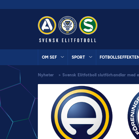
OM SEF
SPORT
FOTBOLLSEFFEKTE
Nyheter
>
Svensk Elitfotboll slutförhandlar med