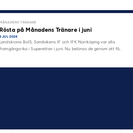
MÅNADENS TRÄNARE
Rösta på Månadens Tränare i juni
3 JUL 2026
Landskrona BoIS, Sandvikens IF och IFK Norrköping var alla
framgångsrika i Superettan i juni. Nu belönas de genom att få…