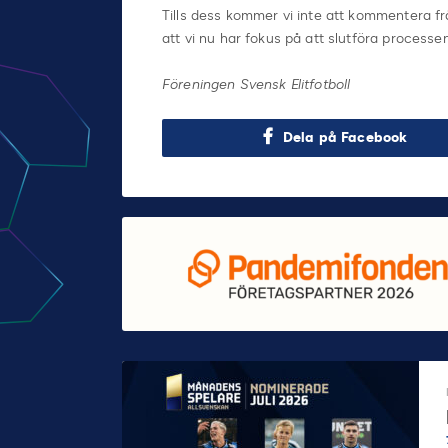
Tills dess kommer vi inte att kommentera frå
att vi nu har fokus på att slutföra processen
Föreningen Svensk Elitfotboll
Dela på Facebook