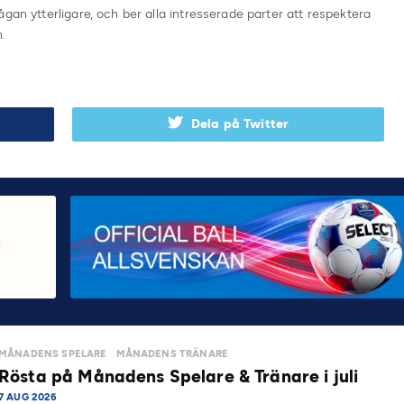
gan ytterligare, och ber alla intresserade parter att respektera
.
Dela på Twitter
MÅNADENS SPELARE
MÅNADENS TRÄNARE
Rösta på Månadens Spelare & Tränare i juli
7 AUG 2026