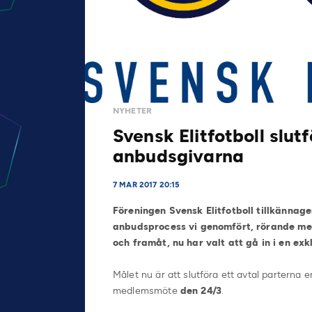
NYHETER
Svensk Elitfotboll slu
anbudsgivarna
7 MAR 2017 20:15
Föreningen Svensk Elitfotboll tillkännag
anbudsprocess vi genomfört, rörande med
och framåt, nu har valt att gå in i en e
Målet nu är att slutföra ett avtal parterna
medlemsmöte
‪den 24/3
.