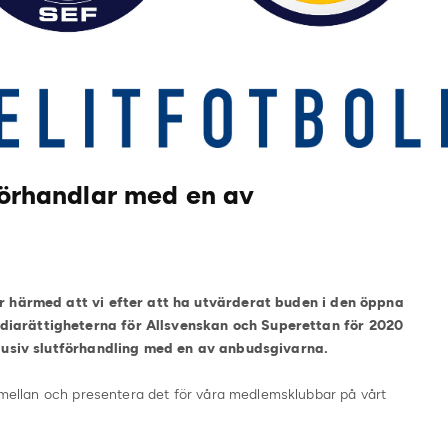
tförhandlar med en av
er härmed att vi efter att ha utvärderat buden i den öppna
iarättigheterna för Allsvenskan och Superettan för 2020
xklusiv slutförhandling med en av anbudsgivarna.
 emellan och presentera det för våra medlemsklubbar på vårt