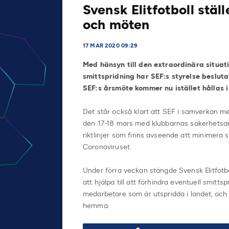
Svensk Elitfotboll stäl
och möten
17 MAR 2020 09:29
Med hänsyn till den extraordinära situati
smittspridning har SEF:s styrelse beslu
SEF:s årsmöte kommer nu istället hållas 
Det står också klart att SEF i samverkan m
den 17-18 mars med klubbarnas säkerhetsans
riktlinjer som finns avseende att minimera 
Coronaviruset.
Under förra veckan stängde Svensk Elitfotbo
att hjälpa till att förhindra eventuell smittsp
medarbetare som är utspridda i landet, och 
hemma.