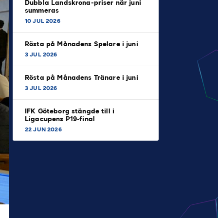
Dubbla Landskrona-priser när juni
summeras
10 JUL 2026
Rösta på Månadens Spelare i juni
3 JUL 2026
Rösta på Månadens Tränare i juni
3 JUL 2026
IFK Göteborg stängde till i
Ligacupens P19-final
22 JUN 2026