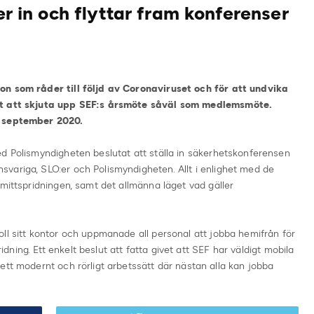
ler in och flyttar fram konferenser
on som råder till följd av Coronaviruset och för att undvika
tat att skjuta upp SEF:s årsmöte såväl som medlemsmöte.
i september 2020.
ed Polismyndigheten beslutat att ställa in säkerhetskonferensen
variga, SLO:er och Polismyndigheten. Allt i enlighet med de
smittspridningen, samt det allmänna läget vad gäller
ll sitt kontor och uppmanade all personal att jobba hemifrån för
ridning. Ett enkelt beslut att fatta givet att SEF har väldigt mobila
ett modernt och rörligt arbetssätt där nästan alla kan jobba