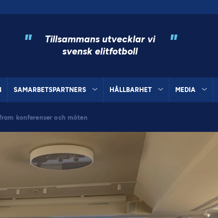
"
"
Tillsammans utvecklar vi
svensk elitfotboll
N
SAMARBETSPARTNERS
HÅLLBARHET
MEDIA
ar fram konferenser och möten