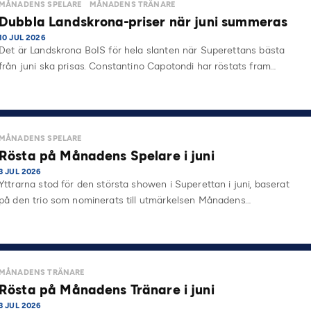
MÅNADENS SPELARE
MÅNADENS TRÄNARE
Dubbla Landskrona-priser när juni summeras
10 JUL 2026
Det är Landskrona BoIS för hela slanten när Superettans bästa
från juni ska prisas. Constantino Capotondi har röstats fram…
MÅNADENS SPELARE
Rösta på Månadens Spelare i juni
3 JUL 2026
Yttrarna stod för den största showen i Superettan i juni, baserat
på den trio som nominerats till utmärkelsen Månadens…
MÅNADENS TRÄNARE
Rösta på Månadens Tränare i juni
3 JUL 2026