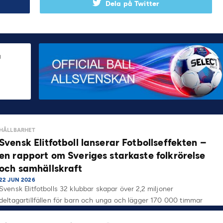
Dela på Twitter
HÅLLBARHET
Svensk Elitfotboll lanserar Fotbollseffekten –
en rapport om Sveriges starkaste folkrörelse
och samhällskraft
22 JUN 2026
Svensk Elitfotbolls 32 klubbar skapar över 2,2 miljoner
deltagartillfällen för barn och unga och lägger 170 000 timmar
på…