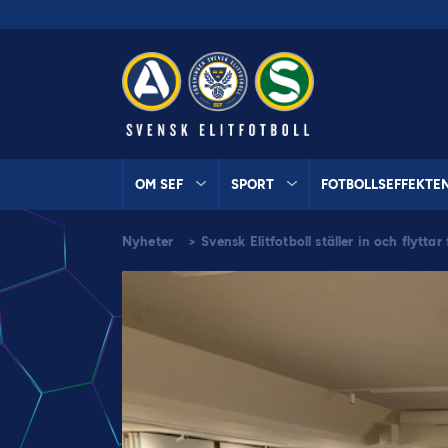
OM SEF
SPORT
FOTBOLLSEFFEKTE
Nyheter
>
Svensk Elitfotboll ställer in och flytt