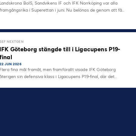
Landskrona BoIS, Sandvikens IF och IFK Norrköping var alla
framgångsrika i Superettan i juni. Nu belönas de genom att få…
SEF NEXTGEN
IFK Göteborg stängde till i Ligacupens P19-
final
22 JUN 2026
Flera fina mål framåt, men framförallt visade IFK Göteborg
återigen sin defensiva klass i Ligacupens P19-final, där det…