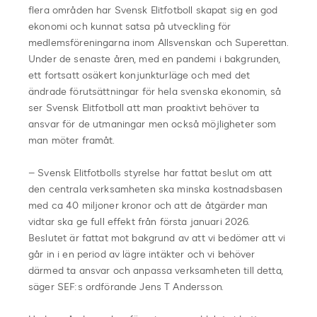
flera områden har Svensk Elitfotboll skapat sig en god
ekonomi och kunnat satsa på utveckling för
medlemsföreningarna inom Allsvenskan och Superettan.
Under de senaste åren, med en pandemi i bakgrunden,
ett fortsatt osäkert konjunkturläge och med det
ändrade förutsättningar för hela svenska ekonomin, så
ser Svensk Elitfotboll att man proaktivt behöver ta
ansvar för de utmaningar men också möjligheter som
man möter framåt.
– Svensk Elitfotbolls styrelse har fattat beslut om att
den centrala verksamheten ska minska kostnadsbasen
med ca 40 miljoner kronor och att de åtgärder man
vidtar ska ge full effekt från första januari 2026.
Beslutet är fattat mot bakgrund av att vi bedömer att vi
går in i en period av lägre intäkter och vi behöver
därmed ta ansvar och anpassa verksamheten till detta,
säger SEF:s ordförande Jens T Andersson.