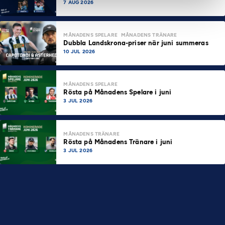
7 AUG 2026
MÅNADENS SPELARE
MÅNADENS TRÄNARE
Dubbla Landskrona-priser när juni summeras
10 JUL 2026
MÅNADENS SPELARE
Rösta på Månadens Spelare i juni
3 JUL 2026
MÅNADENS TRÄNARE
Rösta på Månadens Tränare i juni
3 JUL 2026