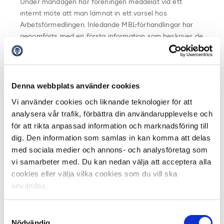
Under måndagen har föreningen meddelat vid ett
internt möte att man lämnat in ett varsel hos
Arbetsförmedlingen. Inledande MBL-förhandlingar har
genomförts med en första information som beskriver de
planerade förändringarna och de risker för arbetsbrist
om åtta tjänster som man identifierat. Även föreningens
medlemmar har fått informationen.
Denna webbplats använder cookies
– SEF har idag inlett fackliga förhandlingar då vi ser risk
Vi använder cookies och liknande teknologier för att
för arbetsbrist som en konsekvens av det sparbeting vi
analysera vår trafik, förbättra din användarupplevelse och
har inför 2026. Den planerade
för att rikta anpassad information och marknadsföring till
organisationsförändringen är en del av vårt arbete för
dig. Den information som samlas in kan komma att delas
att anpassa verksamheten till förändrade
med sociala medier och annons- och analysföretag som
förutsättningar, säger Lena Engström, tf GS på Svensk
vi samarbeter med. Du kan nedan välja att acceptera alla
Elitfotboll.
cookies eller välja vilka cookies som du vill ska
användas.
Med hänsyn till inblandade parter och de fortsatta
fackliga förhandlingarna har SEF i nuläget inga
ytterligare kommentarer.
Samtyckesval
Nödvändig