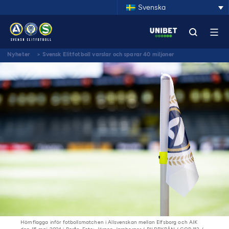
Svenska
Nyheter
>
Svensk Elitfotboll varslar och sparar 40 miljoner
Hörnflagga inför fotbollsmatchen i Allsvenskan mellan Elfsborg och AIK