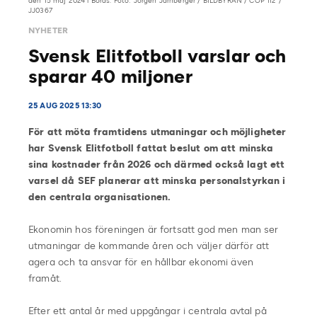
den 15 maj 2024 i Borås. Foto: Jörgen Jarnberger / BILDBYRÅN / COP 112 /
JJ0367
NYHETER
Svensk Elitfotboll varslar och
sparar 40 miljoner
25 AUG 2025 13:30
För att möta framtidens utmaningar och möjligheter
har Svensk Elitfotboll fattat beslut om att minska
sina kostnader från 2026 och därmed också lagt ett
varsel då SEF planerar att minska personalstyrkan i
den centrala organisationen.
Ekonomin hos föreningen är fortsatt god men man ser
utmaningar de kommande åren och väljer därför att
agera och ta ansvar för en hållbar ekonomi även
framåt.
Efter ett antal år med uppgångar i centrala avtal på