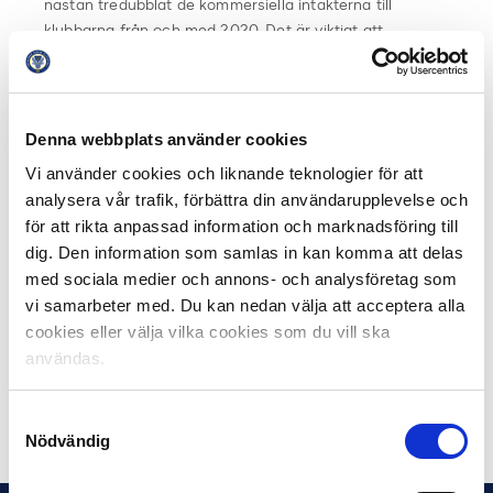
nästan tredubblat de kommersiella intäkterna till
klubbarna från och med 2020. Det är viktigt att
definiera var gränsen för kommersialisering går, och i
detta fall går det vid att liganamnen skall behållas.
Svensk Elitfotboll har i dagsläget åtta officiella partners
Denna webbplats använder cookies
som alla verkar inom olika områden.
Vi använder cookies och liknande teknologier för att
analysera vår trafik, förbättra din användarupplevelse och
Dagens partners:
för att rikta anpassad information och marknadsföring till
Huvudpartner:
Svenska Spel
dig. Den information som samlas in kan komma att delas
Mediapartner:
C More / TV4
med sociala medier och annons- och analysföretag som
Ligapartner:
DHL, Volkswagen, EY, OnePartnerGroup
vi samarbeter med. Du kan nedan välja att acceptera alla
Leverantörer
: SELECT, NeH
cookies eller välja vilka cookies som du vill ska
användas.
Läs mer om Svensk Elitfotbolls partners här.
Dela på Facebook
Dela på Twitter
Samtyckesval
Nödvändig