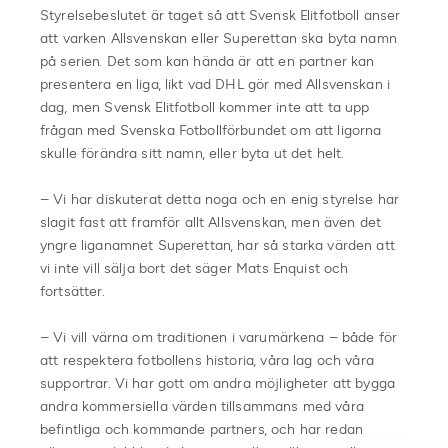
Styrelsebeslutet är taget så att Svensk Elitfotboll anser
att varken Allsvenskan eller Superettan ska byta namn
på serien. Det som kan hända är att en partner kan
presentera en liga, likt vad DHL gör med Allsvenskan i
dag, men Svensk Elitfotboll kommer inte att ta upp
frågan med Svenska Fotbollförbundet om att ligorna
skulle förändra sitt namn, eller byta ut det helt.
– Vi har diskuterat detta noga och en enig styrelse har
slagit fast att framför allt Allsvenskan, men även det
yngre liganamnet Superettan, har så starka värden att
vi inte vill sälja bort det säger Mats Enquist och
fortsätter.
– Vi vill värna om traditionen i varumärkena – både för
att respektera fotbollens historia, våra lag och våra
supportrar. Vi har gott om andra möjligheter att bygga
andra kommersiella värden tillsammans med våra
befintliga och kommande partners, och har redan