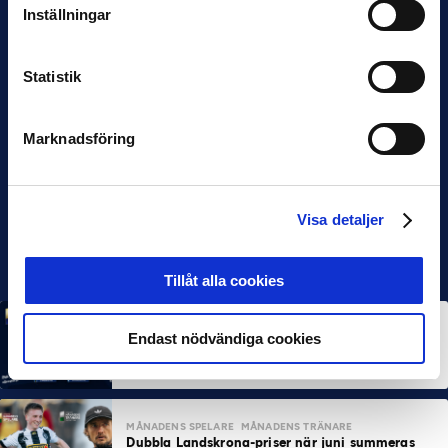
Inställningar
Statistik
Marknadsföring
Visa detaljer
Tillåt alla cookies
MÅNADENS SPELARE
MÅNADENS TRÄNARE
Endast nödvändiga cookies
Rösta på Månadens Spelare & Tränare i juli
7 AUG 2026
MÅNADENS SPELARE
MÅNADENS TRÄNARE
Dubbla Landskrona-priser när juni summeras