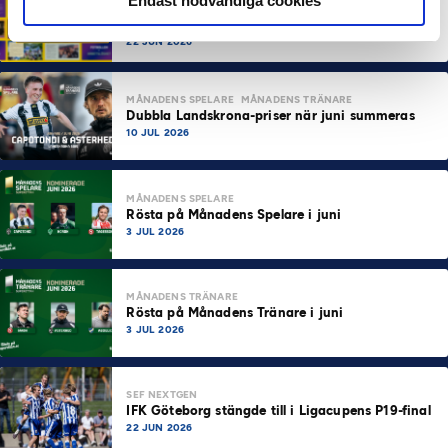
Endast nödvändiga cookies
Svensk Elitfotboll lanserar Fotbollseffekten – en
rapport om Sveriges starkaste folkrörelse och
samhällskraft
22 JUN 2026
MÅNADENS SPELARE
MÅNADENS TRÄNARE
Dubbla Landskrona-priser när juni summeras
10 JUL 2026
MÅNADENS SPELARE
Rösta på Månadens Spelare i juni
3 JUL 2026
MÅNADENS TRÄNARE
Rösta på Månadens Tränare i juni
3 JUL 2026
SEF NEXTGEN
IFK Göteborg stängde till i Ligacupens P19-final
22 JUN 2026