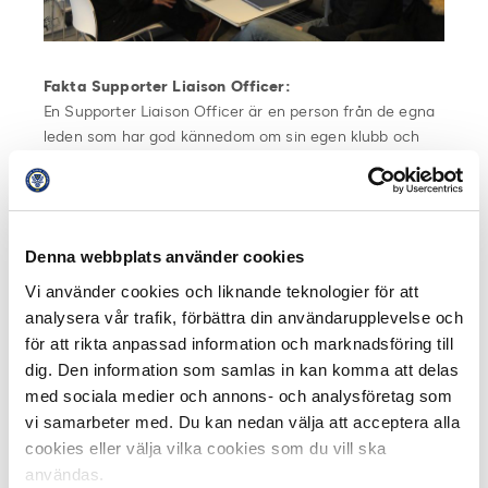
Fakta Supporter Liaison Officer:
En Supporter Liaison Officer är en person från de egna
leden som har god kännedom om sin egen klubb och
dess supportrar. De två huvudsakliga arbetsuppgifterna
för en SLO är samordning och dialog i samband med
match och löpande kommunikation och dialog med
supportrar.
Denna webbplats använder cookies
Det här är LIAISE:
Vi använder cookies och liknande teknologier för att
LIAISE är ett Erasmus+-projekt som finansieras av EU
analysera vår trafik, förbättra din användarupplevelse och
och delfinansieras av UEFA. Projektet drivs av
för att rikta anpassad information och marknadsföring till
Supporters Direct Europe (SD Europe) och pågår fram
dig. Den information som samlas in kan komma att delas
till 2019. SD Europe har tidigare drivit två andra
med sociala medier och annons- och analysföretag som
Erasmus+-projekt med fokus på relationen mellan
vi samarbeter med. Du kan nedan välja att acceptera alla
supportrar och klubbar.
cookies eller välja vilka cookies som du vill ska
användas.
Läs mer om LIAISE på SD Europes hemsida.