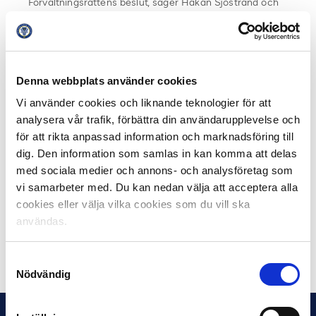
Förvaltningsrättens beslut, säger Håkan Sjöstrand och
fortsätter:
Dessutom anser jag att den här typen av klientel inte
har någonting i närheten av våra arrangemang att göra.
Denna webbplats använder cookies
De strider mot allt vad svensk fotboll står för. Vi står för
inkludering och alla likas värde, att alla är välkomna. Det
Vi använder cookies och liknande teknologier för att
kan man knappast säga att den här grupperingen
analysera vår trafik, förbättra din användarupplevelse och
skriver under på.
för att rikta anpassad information och marknadsföring till
dig. Den information som samlas in kan komma att delas
Svenska Fotbollförbundet har överklagat beslutet i
med sociala medier och annons- och analysföretag som
egenskap av arrangör av den aktuella tävlingen, det vill
vi samarbeter med. Du kan nedan välja att acceptera alla
säga serien Superettan. Överklagandet har skett i
cookies eller välja vilka cookies som du vill ska
samråd med GAIS.
användas.
Dela på Facebook
Dela på Twitter
Samtyckesval
Nödvändig