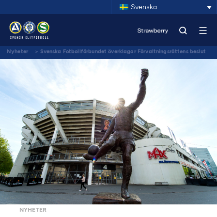
Svenska
Nyheter
>
Svenska Fotbollförbundet överklagar Förvaltningsrättens beslut
om NMR-marsch
NYHETER