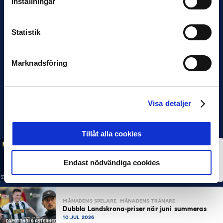
Inställningar
Statistik
Marknadsföring
Visa detaljer
Tillåt alla cookies
MÅNADENS SPELARE
MÅNADENS TRÄNARE
Rösta på Månadens Spelare & Tränare i juli
Endast nödvändiga cookies
7 AUG 2026
MÅNADENS SPELARE
MÅNADENS TRÄNARE
Dubbla Landskrona-priser när juni summeras
10 JUL 2026