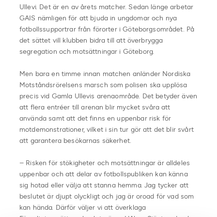
Ullevi. Det är en av årets matcher. Sedan länge arbetar
GAIS nämligen för att bjuda in ungdomar och nya
fotbollssupportrar från förorter i Göteborgsområdet. På
det sättet vill klubben bidra till att överbrygga
segregation och motsättningar i Göteborg.
Men bara en timme innan matchen anländer Nordiska
Motståndsrörelsens marsch som polisen ska upplösa
precis vid Gamla Ullevis arenaområde. Det betyder även
att flera entréer till arenan blir mycket svåra att
använda samt att det finns en uppenbar risk för
motdemonstrationer, vilket i sin tur gör att det blir svårt
att garantera besökarnas säkerhet.
– Risken för stökigheter och motsättningar är alldeles
uppenbar och att delar av fotbollspubliken kan känna
sig hotad eller välja att stanna hemma. Jag tycker att
beslutet är djupt olyckligt och jag är oroad för vad som
kan hända. Därför väljer vi att överklaga