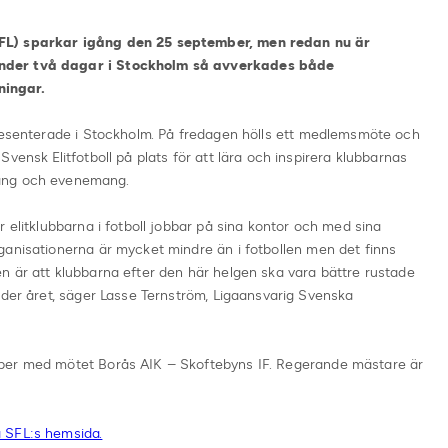
FL) sparkar igång den 25 september, men redan nu är
nder två dagar i Stockholm så avverkades både
ningar.
presenterade i Stockholm. På fredagen hölls ett medlemsmöte och
vensk Elitfotboll på plats för att lära och inspirera klubbarnas
mang och evenemang.
 elitklubbarna i fotboll jobbar på sina kontor och med sina
ganisationerna är mycket mindre än i fotbollen men det finns
n är att klubbarna efter den här helgen ska vara bättre rustade
nder året, säger Lasse Ternström, Ligaansvarig Svenska
ber med mötet Borås AIK – Skoftebyns IF. Regerande mästare är
 SFL:s hemsida.