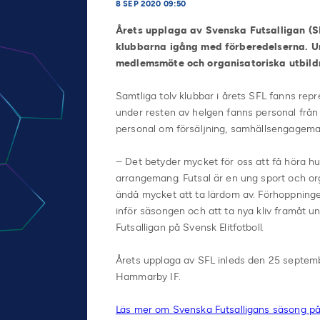
8 SEP 2020 09:50
Årets upplaga av Svenska Futsalligan (S
klubbarna igång med förberedelserna. U
medlemsmöte och organisatoriska utbild
Samtliga tolv klubbar i årets SFL fanns re
under resten av helgen fanns personal från S
personal om försäljning, samhällsengage
– Det betyder mycket för oss att få höra hur
arrangemang. Futsal är en ung sport och or
ändå mycket att ta lärdom av. Förhoppninge
inför säsongen och att ta nya kliv framåt u
Futsalligan på Svensk Elitfotboll.
Årets upplaga av SFL inleds den 25 septem
Hammarby IF.
Läs mer om Svenska Futsalligans säsong på