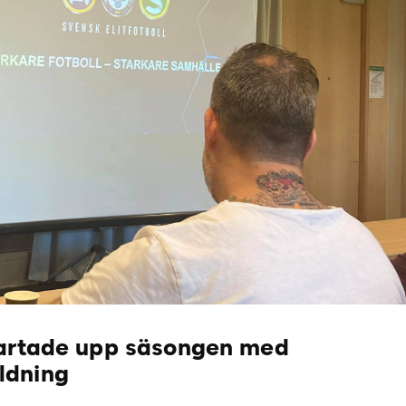
tartade upp säsongen med
ldning