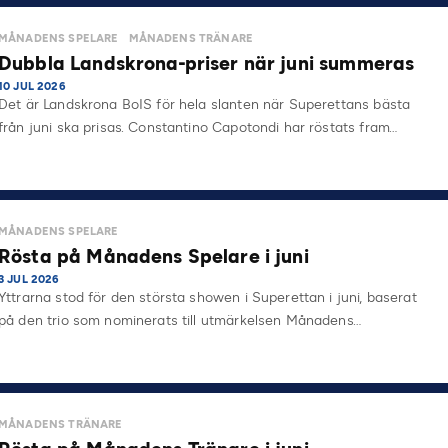
på…
MÅNADENS SPELARE
MÅNADENS TRÄNARE
Dubbla Landskrona-priser när juni summeras
10 JUL 2026
Det är Landskrona BoIS för hela slanten när Superettans bästa
från juni ska prisas. Constantino Capotondi har röstats fram…
MÅNADENS SPELARE
Rösta på Månadens Spelare i juni
3 JUL 2026
Yttrarna stod för den största showen i Superettan i juni, baserat
på den trio som nominerats till utmärkelsen Månadens…
MÅNADENS TRÄNARE