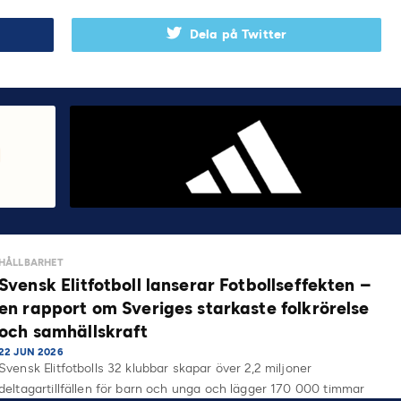
Dela på Twitter
HÅLLBARHET
Svensk Elitfotboll lanserar Fotbollseffekten –
en rapport om Sveriges starkaste folkrörelse
och samhällskraft
22 JUN 2026
Svensk Elitfotbolls 32 klubbar skapar över 2,2 miljoner
deltagartillfällen för barn och unga och lägger 170 000 timmar