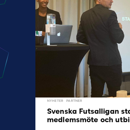
NYHETER
PARTNER
Svenska Futsalligan s
medlemsmöte och utbi