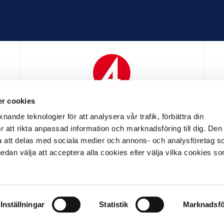
r cookies
N
MEDIAPARTNER
nande teknologier för att analysera vår trafik, förbättra din
 att rikta anpassad information och marknadsföring till dig. Den
att delas med sociala medier och annons- och analysföretag s
an välja att acceptera alla cookies eller välja vilka cookies so
LL PARTNER
OFFICIELL LEVERANTÖR
OFFICIELL 
Inställningar
Statistik
Marknadsfö
LL
ALLMÄNNA VILLKOR
INTEGRITETSPOLICY