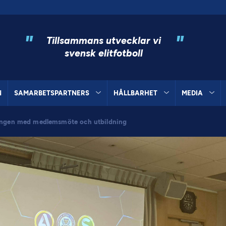
"
"
Tillsammans utvecklar vi
svensk elitfotboll
N
SAMARBETSPARTNERS
HÅLLBARHET
MEDIA
songen med medlemsmöte och utbildning