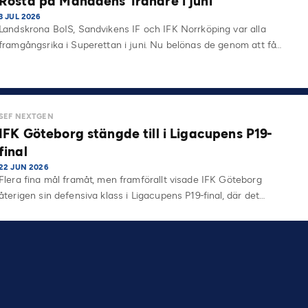
Rösta på Månadens Tränare i juni
3 JUL 2026
Landskrona BoIS, Sandvikens IF och IFK Norrköping var alla
framgångsrika i Superettan i juni. Nu belönas de genom att få…
SEF NEXTGEN
IFK Göteborg stängde till i Ligacupens P19-
final
22 JUN 2026
Flera fina mål framåt, men framförallt visade IFK Göteborg
återigen sin defensiva klass i Ligacupens P19-final, där det…