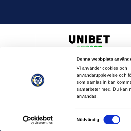
Denna webbplats använde
HUVUDPARTNER OCH PRESENTING PARTNER ALLSVENSKA
Vi använder cookies och lik
användarupplevelse och för
som samlas in kan komma 
samarbeter med. Du kan ned
användas.
OFFICIELL LEVERANTÖR
OFFICIE
Samtyckesval
Nödvändig
© SVENSK ELITFOTBOLL 2026
OM SVENSK ELITFOTBO