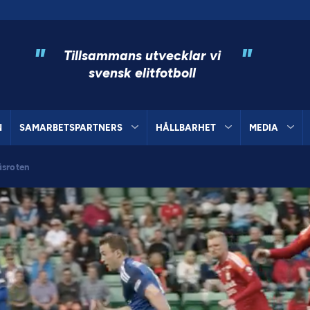
"
"
Tillsammans utvecklar vi
svensk elitfotboll
N
SAMARBETSPARTNERS
HÅLLBARHET
MEDIA
äsroten