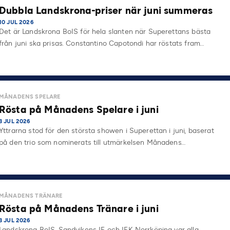
Dubbla Landskrona-priser när juni summeras
10 JUL 2026
Det är Landskrona BoIS för hela slanten när Superettans bästa
från juni ska prisas. Constantino Capotondi har röstats fram…
MÅNADENS SPELARE
Rösta på Månadens Spelare i juni
3 JUL 2026
Yttrarna stod för den största showen i Superettan i juni, baserat
på den trio som nominerats till utmärkelsen Månadens…
MÅNADENS TRÄNARE
Rösta på Månadens Tränare i juni
3 JUL 2026
Landskrona BoIS, Sandvikens IF och IFK Norrköping var alla