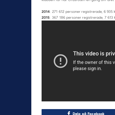
2014
: 271 612 personer registrerade, 6 935 k
2015
: 367 186 personer registrerade, 7 613 k
Dela på Facebook