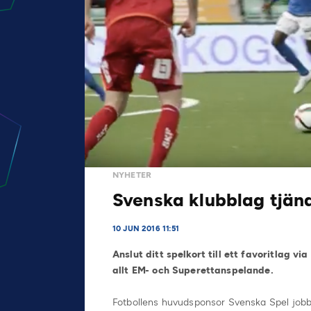
NYHETER
Svenska klubblag tjän
10 JUN 2016 11:51
Anslut ditt spelkort till ett favoritlag 
allt EM- och Superettanspelande.
Fotbollens huvudsponsor Svenska Spel jobbar f