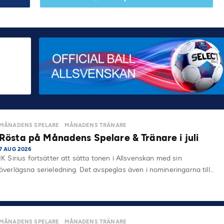
MÅNADENS SPELARE
MÅNADENS TRÄNARE
Rösta på Månadens Spelare & Tränare i juli
7 AUG 2026
IK Sirius fortsätter att sätta tonen i Allsvenskan med sin
överlägsna serieledning. Det avspeglas även i nomineringarna till…
MÅNADENS SPELARE
MÅNADENS TRÄNARE