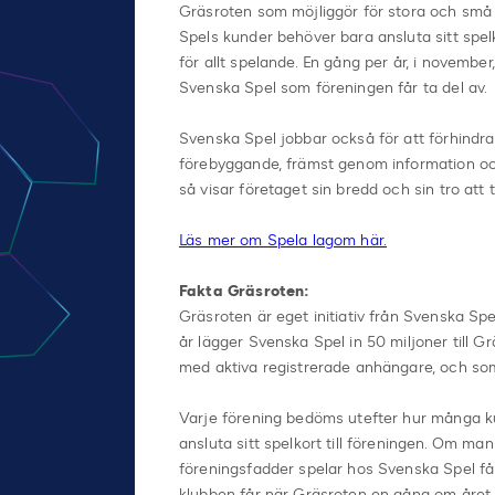
Gräsroten som möjliggör för stora och små f
Spels kunder behöver bara ansluta sitt spelk
för allt spelande. En gång per år, i novembe
Svenska Spel som föreningen får ta del av.
Svenska Spel jobbar också för att förhindra
förebyggande, främst genom information och
så visar företaget sin bredd och sin tro att
Läs mer om Spela lagom här.
Fakta Gräsroten:
Gräsroten är eget initiativ från Svenska Spe
år lägger Svenska Spel in 50 miljoner till 
med aktiva registrerade anhängare, och s
Varje förening bedöms utefter hur många k
ansluta sitt spelkort till föreningen. Om ma
föreningsfadder spelar hos Svenska Spel f
klubben får när Gräsroten en gång om året b