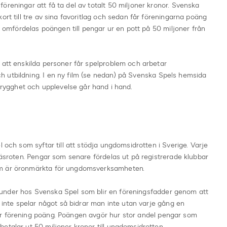
öreningar att få ta del av totalt 50 miljoner kronor. Svenska
ort till tre av sina favoritlag och sedan får föreningarna poäng
r, omfördelas poängen till pengar ur en pott på 50 miljoner från
 att enskilda personer får spelproblem och arbetar
 utbildning. I en ny film (se nedan) på Svenska Spels hemsida
 trygghet och upplevelse går hand i hand.
l och som syftar till att stödja ungdomsidrotten i Sverige. Varje
Gräsroten. Pengar som senare fördelas ut på registrerade klubbar
om är öronmärkta för ungdomsverksamheten.
under hos Svenska Spel som blir en föreningsfadder genom att
n inte spelar något så bidrar man inte utan varje gång en
år förening poäng. Poängen avgör hur stor andel pengar som
etalar ut 50 miljoner kronor till ungdomsidrotten.