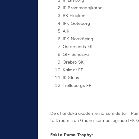
IF Elfsborg
IF Brommapojkarna
BK Häcken
IFK Göteborg
AIK
IFK Norrköping
Östersunds FK
GIF Sundsvall
Örebro SK
Kalmar FF
IK Sirius
Trelleborgs FF
De utländska akademierna som deltar i Pum
to Dream från Ghana, som besegrade IFK Göt
Fakta Puma Trophy: