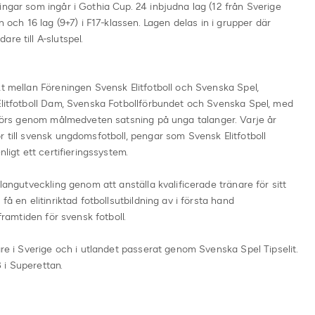
ingar som ingår i Gothia Cup. 24 inbjudna lag (12 från Sverige
n och 16 lag (9+7) i F17-klassen. Lagen delas in i grupper där
re till A-slutspel.
kt mellan Föreningen Svensk Elitfotboll och Svenska Spel,
Elitfotboll Dam, Svenska Fotbollförbundet och Svenska Spel, med
a görs genom målmedveten satsning på unga talanger. Varje år
r till svensk ungdomsfotboll, pengar som Svensk Elitfotboll
nligt ett certifieringssystem.
alangutveckling genom att anställa kvalificerade tränare för sitt
få en elitinriktad fotbollsutbildning av i första hand
framtiden för svensk fotboll.
are i Sverige och i utlandet passerat genom Svenska Spel Tipselit.
 i Superettan.