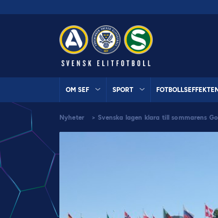
OM SEF
SPORT
FOTBOLLSEFFEKTE
Nyheter
>
Svenska lagen klara till sommarens 