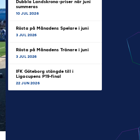
Dubbla Landskrona-priser när juni
summeras
10 JUL 2026
Rösta på Månadens Spelare i juni
3 JUL 2026
Rösta på Månadens Tränare i juni
3 JUL 2026
IFK Göteborg stängde till i
Ligacupens P19-final
22 JUN 2026