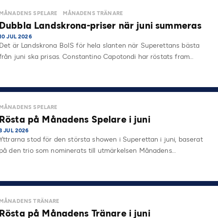
MÅNADENS SPELARE
MÅNADENS TRÄNARE
Dubbla Landskrona-priser när juni summeras
10 JUL 2026
Det är Landskrona BoIS för hela slanten när Superettans bästa
från juni ska prisas. Constantino Capotondi har röstats fram…
MÅNADENS SPELARE
Rösta på Månadens Spelare i juni
3 JUL 2026
Yttrarna stod för den största showen i Superettan i juni, baserat
på den trio som nominerats till utmärkelsen Månadens…
MÅNADENS TRÄNARE
Rösta på Månadens Tränare i juni