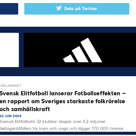
Dela på Twitter
HÅLLBARHET
Svensk Elitfotboll lanserar Fotbollseffekten –
en rapport om Sveriges starkaste folkrörelse
och samhällskraft
22 JUN 2026
Svensk Elitfotbolls 32 klubbar skapar över 2,2 miljoner
deltagartillfällen för barn och unga och lägger 170 000 timmar
på…