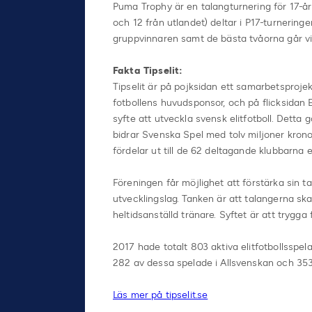
Puma Trophy är en talangturnering för 17-år
och 12 från utlandet) deltar i P17-turneringe
gruppvinnaren samt de bästa tvåorna går vida
Fakta Tipselit:
Tipselit är på pojksidan ett samarbetsproje
fotbollens huvudsponsor, och på flicksidan 
syfte att utveckla svensk elitfotboll. Dett
bidrar Svenska Spel med tolv miljoner krono
fördelar ut till de 62 deltagande klubbarna e
Föreningen får möjlighet att förstärka sin t
utvecklingslag. Tanken är att talangerna ska 
heltidsanställd tränare. Syftet är att trygga 
2017 hade totalt 803 aktiva elitfotbollsspel
282 av dessa spelade i Allsvenskan och 353
Läs mer på tipselit.se