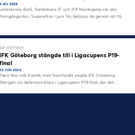
3 JUL 2026
Landskrona BoIS, Sandvikens IF och IFK Norrköping var alla
framgångsrika i Superettan i juni. Nu belönas de genom att få…
SEF NEXTGEN
IFK Göteborg stängde till i Ligacupens P19-
final
22 JUN 2026
Flera fina mål framåt, men framförallt visade IFK Göteborg
återigen sin defensiva klass i Ligacupens P19-final, där det…