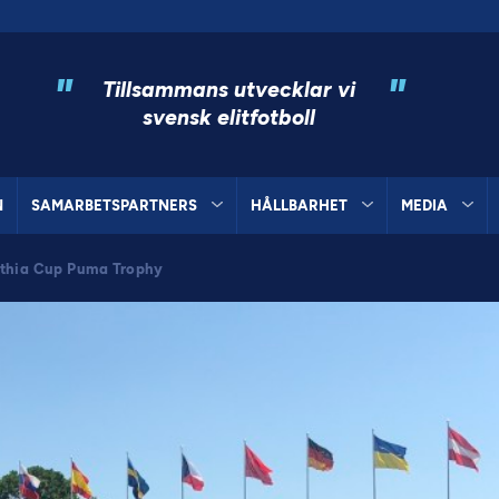
"
"
Tillsammans utvecklar vi
svensk elitfotboll
N
SAMARBETSPARTNERS
HÅLLBARHET
MEDIA
Gothia Cup Puma Trophy