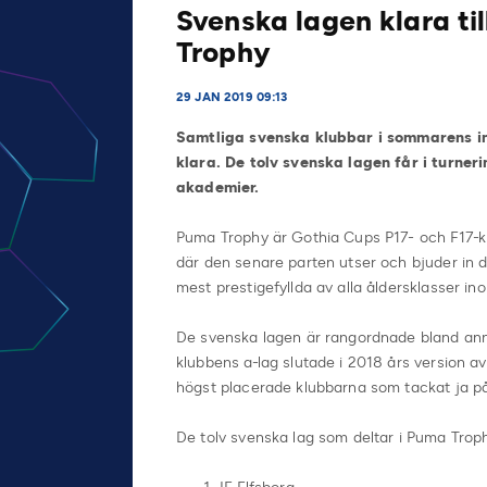
Svenska lagen klara t
Trophy
29 JAN 2019 09:13
Samtliga svenska klubbar i sommarens in
klara. De tolv svenska lagen får i turner
akademier.
Puma Trophy är Gothia Cups P17- och F17-kl
där den senare parten utser och bjuder in 
mest prestigefyllda av alla åldersklasser in
De svenska lagen är rangordnade bland annat
klubbens a-lag slutade i 2018 års version a
högst placerade klubbarna som tackat ja på
De tolv svenska lag som deltar i Puma Troph