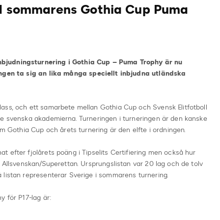
ill sommarens Gothia Cup Puma
bjudningsturnering i Gothia Cup – Puma Trophy är nu
ingen ta sig an
lika många speciellt inbjudna utländska
ass, och ett samarbete mellan Gothia Cup och Svensk Elitfotboll
de svenska akademierna. Turneringen i turneringen är den kanske
om Gothia Cup och årets turnering är den elfte i ordningen.
 efter fjolårets poäng i Tipselits Certifiering men också hur
v Allsvenskan/Superettan. Ursprungslistan var 20 lag och de tolv
 listan representerar Sverige i sommarens turnering.
y för P17-lag är: