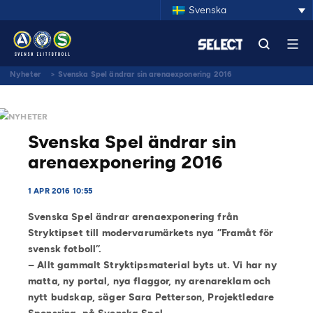
Svenska
Nyheter
>
Svenska Spel ändrar sin arenaexponering 2016
NYHETER
Svenska Spel ändrar sin
arenaexponering 2016
1 APR 2016 10:55
Svenska Spel ändrar
arena
exponering från
Stryktipset till modervarumärkets nya ”Framåt för
svensk fotboll”.
– Allt
gammalt Stryktips
material
byts ut. Vi har ny
matta, ny portal
, nya flaggor, ny arenareklam
och
nytt budskap, säger Sara Petterson, Projektledare