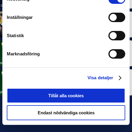
7 AUG 2026
Inställningar
MÅNADENS SPELARE
MÅNADENS TRÄNARE
Dubbla Landskrona-priser när juni summeras
10 JUL 2026
Statistik
MÅNADENS SPELARE
Rösta på Månadens Spelare i juni
Marknadsföring
3 JUL 2026
Visa detaljer
MÅNADENS TRÄNARE
Rösta på Månadens Tränare i juni
3 JUL 2026
Tillåt alla cookies
Endast nödvändiga cookies