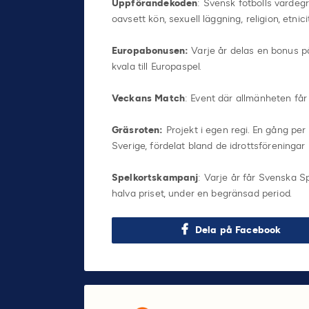
Uppförandekoden
: Svensk fotbolls värdeg
oavsett kön, sexuell läggning, religion, etnicit
Europabonusen:
Varje år delas en bonus på
kvala till Europaspel.
Veckans Match
: Event där allmänheten får
Gräsroten:
Projekt i egen regi. En gång per
Sverige, fördelat bland de idrottsföreninga
Spelkortskampanj
: Varje år får Svenska Sp
halva priset, under en begränsad period.
Dela på Facebook