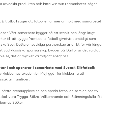
 utveckla produkten och hitta win win i samarbetet, säger
Elitfotboll säger att fotbollen är mer än nöjt med samarbetet
sor. Vårt samarbete bygger på ett stabilt och långsiktigt
r till att bygga framtidens fotboll, givetvis samtidigt som
nska Spel. Detta ömsesidiga partnerskap är unikt för vår långa
 vad klassiska sponsorskap bygger på. Därför är det väldigt
else, det är mycket välförtjänt enligt oss.
ar i och sponsrar i samarbete med Svensk Elitfotboll:
av klubbarnas akademier. Möjliggör för klubbarna att
ssäkrar framtiden.
n bättre arenaupplevelse och sprida fotbollen som en positiv
 skall vara Trygga, Säkra, Välkomnande och Stämningsfulla. Ett
bbarnas SLO:er.