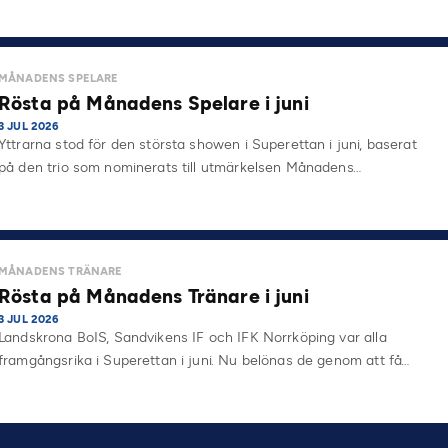
MÅNADENS SPELARE
Rösta på Månadens Spelare i juni
3 JUL 2026
Yttrarna stod för den största showen i Superettan i juni, baserat
på den trio som nominerats till utmärkelsen Månadens…
MÅNADENS TRÄNARE
Rösta på Månadens Tränare i juni
3 JUL 2026
Landskrona BoIS, Sandvikens IF och IFK Norrköping var alla
framgångsrika i Superettan i juni. Nu belönas de genom att få…