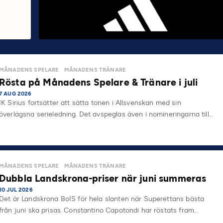
MÅNADENS SPELARE
MÅNADENS TRÄNARE
Rösta på Månadens Spelare & Tränare i juli
7 AUG 2026
IK Sirius fortsätter att sätta tonen i Allsvenskan med sin
överlägsna serieledning. Det avspeglas även i nomineringarna till…
MÅNADENS SPELARE
MÅNADENS TRÄNARE
Dubbla Landskrona-priser när juni summeras
10 JUL 2026
Det är Landskrona BoIS för hela slanten när Superettans bästa
från juni ska prisas. Constantino Capotondi har röstats fram…