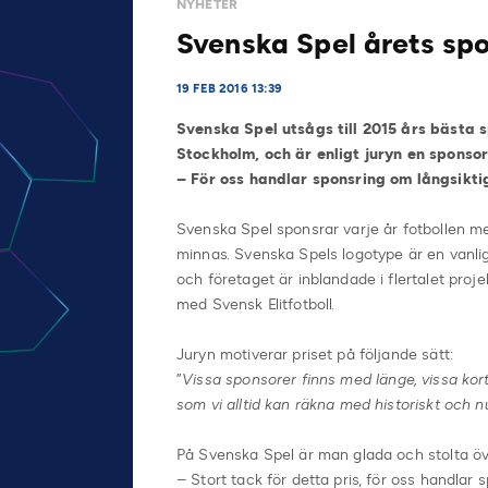
NYHETER
Svenska Spel årets sp
19 FEB 2016 13:39
Svenska Spel utsågs till 2015 års bästa sp
Stockholm, och är enligt juryn en sponso
– För oss handlar sponsring om långsikt
Svenska Spel sponsrar varje år fotbollen m
minnas. Svenska Spels logotype är en vanli
och företaget är inblandade i flertalet pro
med Svensk Elitfotboll.
Juryn motiverar priset på följande sätt:
”
Vissa sponsorer finns med länge, vissa kor
som vi alltid kan räkna med historiskt och n
På Svenska Spel är man glada och stolta öv
– Stort tack för detta pris, för oss handlar