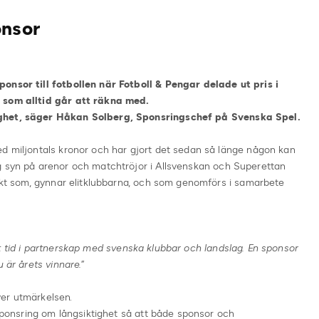
onsor
onsor till fotbollen när Fotboll & Pengar delade ut pris i
r som alltid går att räkna med.
ighet, säger Håkan Solberg, Sponsringschef på Svenska Spel.
ed miljontals kronor och har gjort det sedan så länge någon kan
g syn på arenor och matchtröjor i Allsvenskan och Superettan
jekt som, gynnar elitklubbarna, och som genomförs i samarbete
t tid i partnerskap med svenska klubbar och landslag. En sponsor
u är årets vinnare.
”
er utmärkelsen.
 sponsring om långsiktighet så att både sponsor och