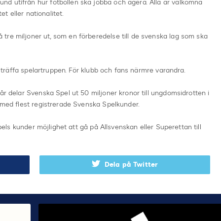
rund utifrån hur fotbollen ska jobba och agera. Alla är välkomna
et eller nationalitet.
 tre miljoner ut, som en förberedelse till de svenska lag som ska
 träffa spelartruppen. För klubb och fans närmre varandra.
 år delar Svenska Spel ut 50 miljoner kronor till ungdomsidrotten i
r med flest registrerade Svenska Spelkunder.
els kunder möjlighet att gå på Allsvenskan eller Superettan till
Dela på Twitter