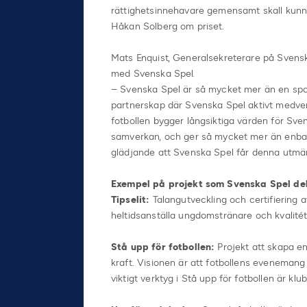
rättighetsinnehavare gemensamt skall kunna
Håkan Solberg om priset.
Mats Enquist, Generalsekreterare på Svensk 
med Svenska Spel.
– Svenska Spel är så mycket mer än en spon
partnerskap där Svenska Spel aktivt medverka
fotbollen bygger långsiktiga värden för Sve
samverkan, och ger så mycket mer än enbart
glädjande att Svenska Spel får denna utmärk
Exempel på projekt som Svenska Spel delt
Tipselit:
Talangutveckling och certifiering 
heltidsanställa ungdomstränare och kvalitét
Stå upp för fotbollen:
Projekt att skapa e
kraft. Visionen är att fotbollens evenemang
viktigt verktyg i Stå upp för fotbollen är klu