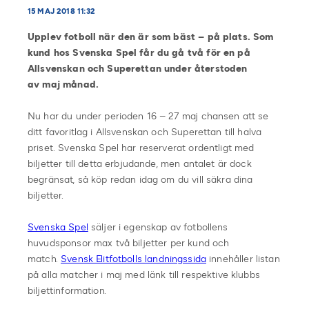
15 MAJ 2018 11:32
Upplev fotboll när den är som bäst – på plats. Som
kund hos Svenska Spel får du gå två för en på
Allsvenskan och Superettan under återstoden
av maj månad.
Nu har du under perioden 16 – 27 maj chansen att se
ditt favoritlag i Allsvenskan och Superettan till halva
priset. Svenska Spel har reserverat ordentligt med
biljetter till detta erbjudande, men antalet är dock
begränsat, så köp redan idag om du vill säkra dina
biljetter.
Svenska Spel
säljer i egenskap av fotbollens
huvudsponsor max två biljetter per kund och
match.
Svensk Elitfotbolls landningssida
innehåller listan
på alla matcher i maj med länk till respektive klubbs
biljettinformation.