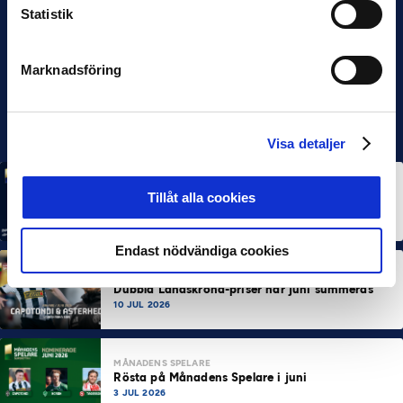
Statistik
Marknadsföring
Visa detaljer
MÅNADENS SPELARE
MÅNADENS TRÄNARE
Tillåt alla cookies
Rösta på Månadens Spelare & Tränare i juli
7 AUG 2026
Endast nödvändiga cookies
MÅNADENS SPELARE
MÅNADENS TRÄNARE
Dubbla Landskrona-priser när juni summeras
10 JUL 2026
MÅNADENS SPELARE
Rösta på Månadens Spelare i juni
3 JUL 2026