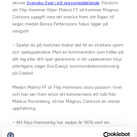
skriver
Svenska Spel i ett pressmeddelande
. Förutom
att Filip Hammar följer Malmö FF så kommer Magnus
Carlsons uppgift vara att snacka fram sitt Bajen till
seger, medan Bosse Petterssons fokus ligger på
oavgjort.
– Spelar du på matchen bidrar det till en starkare sport-
och spelupplevelse. Med en kommentator som håller på
ditt lag eller ditt spel garanterar vi att upplevelsen höjs
ytterligare, säger Eva Evesjö, kommunikationsansvarig
på Oddset.
Medan Malmö FF är Filip Hammars stora passion i livet
och han ser fram emot att kommentera ett mål från
Markus Rosenberg, så har Magnus Carlsson en annan
uppfattning.
– Att följa Hammarby har sedan år 1976 varit en
naturlig del av mitt liv och jag försöker se alla matcher
på plats eller via TV. Att nu få kommentera en match