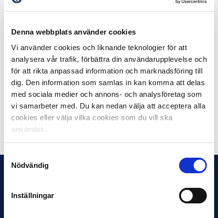
ska bli väldigt skoj, speciellt eftersom jag tar med
Hammarbylegendaren och min stora ungdomsidol
Denna webbplats använder cookies
Klasse Johansson som bisittare. Dessutom är matchen
ett av säsongens prestigemöten och man vill alltid spöa
Vi använder cookies och liknande teknologier för att
MFF, det är sedan gammalt, säger Magnus Carlson.
analysera vår trafik, förbättra din användarupplevelse och
för att rikta anpassad information och marknadsföring till
Matchstart är söndag den 17 september klockan 17:30
dig. Den information som samlas in kan komma att delas
och de partiska kommentatorerna följs via
Oddsets
med sociala medier och annons- och analysföretag som
Facebooksida
.
vi samarbeter med. Du kan nedan välja att acceptera alla
cookies eller välja vilka cookies som du vill ska
Dela på Facebook
Dela på Twitter
användas.
Samtyckesval
Nödvändig
Inställningar