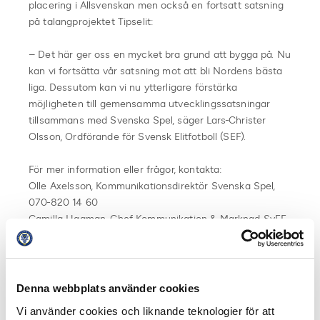
placering i Allsvenskan men också en fortsatt satsning
på talangprojektet Tipselit:
– Det här ger oss en mycket bra grund att bygga på. Nu
kan vi fortsätta vår satsning mot att bli Nordens bästa
liga. Dessutom kan vi nu ytterligare förstärka
möjligheten till gemensamma utvecklingssatsningar
tillsammans med Svenska Spel, säger Lars-Christer
Olsson, Ordförande för Svensk Elitfotboll (SEF).
För mer information eller frågor, kontakta:
Olle Axelsson, Kommunikationsdirektör Svenska Spel,
070-820 14 60
Camilla Hagman, Chef Kommunikation & Marknad SvFF,
070-666 62 25
Linda Wijkström, Generalsekreterare Elitfotboll Dam,
070-768 03 71
Mats Enquist, Generalsekreterare Svensk Elitfotboll,
Denna webbplats använder cookies
070-593 77 71
Vi använder cookies och liknande teknologier för att
Lars-Christer Olsson, ordförande Svensk Elitfotboll, 076-