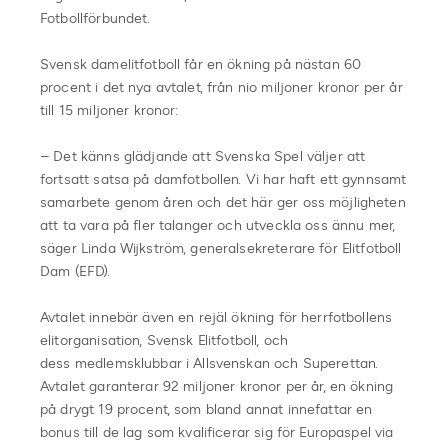
Fotbollförbundet.
Svensk damelitfotboll får en ökning på nästan 60
procent i det nya avtalet, från nio miljoner kronor per år
till 15 miljoner kronor:
– Det känns glädjande att Svenska Spel väljer att
fortsatt satsa på damfotbollen. Vi har haft ett gynnsamt
samarbete genom åren och det här ger oss möjligheten
att ta vara på fler talanger och utveckla oss ännu mer,
säger Linda Wijkström, generalsekreterare för Elitfotboll
Dam (EFD).
Avtalet innebär även en rejäl ökning för herrfotbollens
elitorganisation, Svensk Elitfotboll, och
dess medlemsklubbar i Allsvenskan och Superettan.
Avtalet garanterar 92 miljoner kronor per år, en ökning
på drygt 19 procent, som bland annat innefattar en
bonus till de lag som kvalificerar sig för Europaspel via